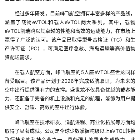
经过多年研发，目前峰飞航空拥有丰富多样的产品线，
涵盖了载物eVTOL和载人eVTOL两大系列。其中，载物
eVTOL凯瑞鸥以其卓越的
性
能和高效的运载能力，在市场上
赢得了广泛的认可。该产品已取得型号合格证（TC）和生
产许可证（PC），可满足医疗急救、海岛运输等高价值物
资配送需求。
在载人航空方面，峰飞航空的5人座eVTOL盛世龙同样
备受瞩目。该产品计划于2026年完成适航取证，为未来的
空中出行提供强有力的支撑。盛世龙不仅具备优越的载客能
力，还配备了完备的机上设施和充足的航程，能够为用户提
供安全、舒适、高效的空中出行体验。
峰飞航空在技术研发、适航进程、商业化拓展等方面均
取得了显著成就。公司是全球少数掌握吨级以上eVTOL转换
首
页
飞行技术的科技企业之一，具备强大的垂直集成能力。此