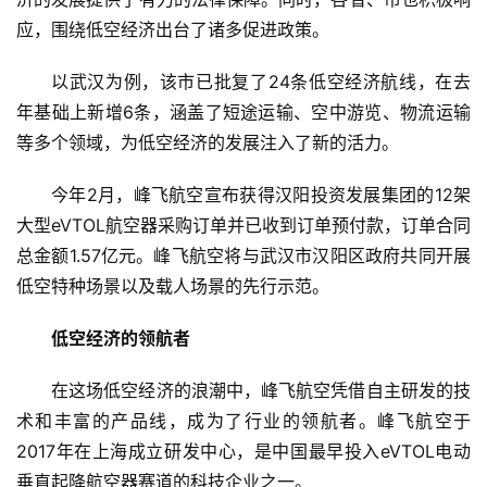
应，围绕低空经济出
台
了诸多促进政策。
以武汉为例，该市已批复了24条低空经济航线，在去
年基础上新增6条，涵盖了短途运输、空中游览、物流运输
等多个领域，为低空经济的发展注入了新的活力。
今年2月，峰飞航空宣布获得汉阳
投资
发展集团的12架
大型eVTOL航空器采购订单并已收到订单预付款，订单合同
总
金额1.57亿元。峰飞航空将与武汉市汉阳区
政府
共同开展
低空特种场景以及载人场景的先行示范。
低空经济的领航者
在这场低空经济的浪潮中，峰飞航空凭借自主研发的技
术和丰富的产品线，成为了行业的领航者。峰飞航空于
2017年在上海成立研发中心，是
中国
最早投入eVTOL电动
垂直起降航空器赛道的科技企业之一。