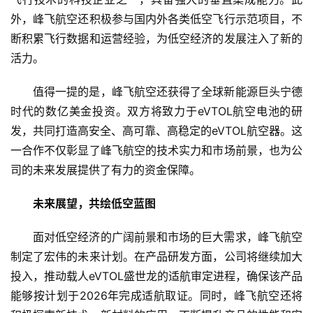
外，峰飞航空还积极参与国内外各类低空飞行示范项目，不
资
断积累飞行数据和运营经验，为低空经济的发展注入了新的
讯
活力。
值得一提的是，峰飞航空还获得了全球新能源巨头宁德
商
业
时代的数亿美金
投资
。双方将致力于eVTOL航空电池的研
发，共同打造高安全、高可靠、高稳定的eVTOL航空器。这
消
一合作不仅彰显了峰飞航空的技术实力和市场前景，也为公
费
司的未来发展提供了有力的资金保障。
生
活
未来展望，共绘低空蓝图
科
面对低空经济的广阔前景和市场的巨大需求，峰飞航空
技
制定了宏伟的未来计划。在产品研发方面，公司将继续加大
投入，推动载人eVTOL盛世龙的适航审定进程，确保该产品
登录
注册
财
能够按计划于2026年完成适航取证。同时，峰飞航空还将
经