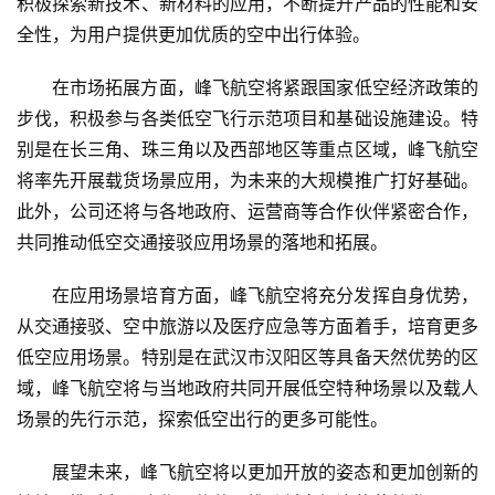
积极探索新技术、新材料的应用，不断提升产品的
性
能和安
全
性
，为用户提供更加优质的空中出行体验。
教
育
在市场拓展方面，峰飞航空将紧跟
国家
低空经济政策的
步伐，积极参与各类低空飞行示范项目和基础设施建设。特
专
别是在长三角、珠三角以及西部地区等重点区域，峰飞航空
题
将率先开展载货场景应用，为未来的大规模推广打好基础。
此外，公司还将与各地
政府
、运营商等合作伙伴紧密合作，
汽
共同推动低空交通接驳应用场景的落地和拓展。
车
·
在应用场景培育方面，峰飞航空将充分发挥自身优势，
新
从交通接驳、空中旅游以及医疗应急等方面着手，培育更多
能
低空应用场景。特别是在武汉市汉阳区等具备天然优势的区
源
域，峰飞航空将与当地
政府
共同开展低空特种场景以及载人
场景的先行示范，探索低空出行的更多可能
性
。
展望未来，峰飞航空将以更加开放的姿态和更加创新的