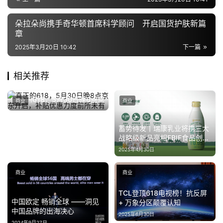
朵拉朵尚携手奇华顿首席科学顾问 开启国货护肤新篇
章
2025年3月20日 10:42
下一篇
相关推荐
真正的618，5月30日晚8点京
商业
商业
东开启，补贴优惠力度前所未
2025年5月29日
有
蓄势待发丨瑞康乳业将携三大
战略级新品亮相FBIF食品创新
展
2025年4月30日
商业
商业
TCL登顶618电视榜！抗反屏
中国欧定 畅销全球 ——洞见
+ 万象分区颠覆认知
中国品牌的出海决心
2025年6月30日
2024年9月27日