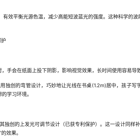
m)比例，有效平衡光源色温，减少高能短波蓝光的强度。这种科学
呵护
时，手会在纸面上投下阴影，影响视觉效果，长时间使用容易导
翼采用独创的弯管设计，巧妙地让光线在书桌(1.2m)居中，孩
想的学
习
环境。
新在于其独创的上发光可调节设计（已获专利保护）。这一设计同样
”的效果。