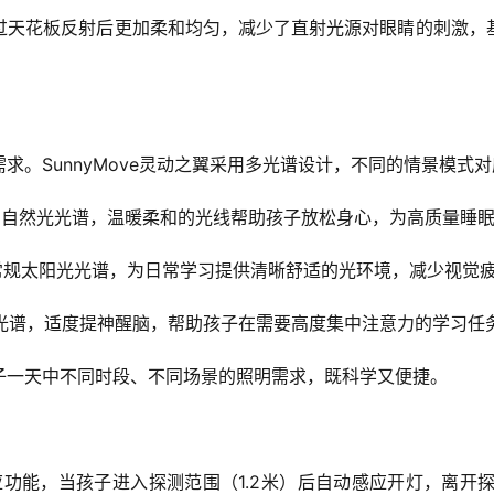
过天花板反射后更加柔和均匀，减少了直射光源对眼睛的刺激，
求。SunnyMove灵动之翼采用多光谱设计，不同的情景模式
7点的自然光光谱，温暖柔和的光线帮助孩子放松身心，为高质量睡
+常规太阳光光谱，为日常学
习
提供清晰舒适的光环境，减少视觉
光光谱，适度提神醒脑，帮助孩子在需要高度集中注意力的学
习
任
子一天中不同时段、不同场景的照明需求，既科学又便捷。
座感应功能，当孩子进入探测范围（1.2米）后自动感应开灯，离