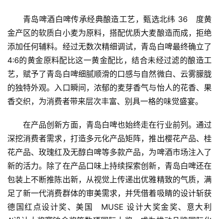
青岛啤酒白啤传承经典酿造工艺，甄选北纬 36  度黄
金产区的软质白小麦为原料，搭配优质大麦酿造而成，拒绝
添加任何辅料。经过无数次精细调试，青岛白啤最终确立了
4:6的黄金原料配比这一黄金配比，结合未经过滤的酿造工
艺，赋予了青岛白啤细腻顺滑的口感与自然微白、云雾朦胧
的独特外观。入口瞬间，浓郁的麦芽香气与怡人的花香、果
香交织，为消费者带来层次丰富、别具一格的味觉盛宴。
在产品创新方面，青岛白啤也始终走在行业前列。通过
深挖消费者需求，打造多元化产品矩阵，推出樱花产品、桂
花产品、玫瑰红及无醇白啤等多款产品，为啤酒市场注入了
新的活力。除了在产品口味上持续探索创新，青岛白啤还在
包装上不断推陈出新，从视觉上传递出优雅精致的气质，满
足了新一代消费群体的审美需求，并凭借着吸睛的设计斩获
德国红点设计奖、美国  MUSE 设计大奖金奖、意大利 