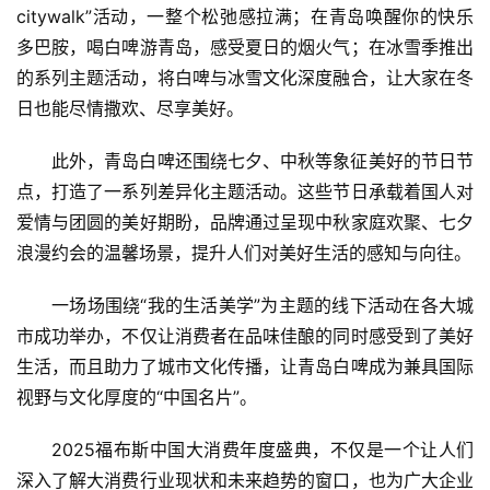
citywalk”活动，一整个松弛感拉满；在青岛唤醒你的快乐
科
多巴胺，喝白啤游青岛，感受夏日的烟火气；在冰雪季推出
技
的系列主题活动，将白啤与冰雪文化深度融合，让大家在冬
登录
注册
日也能尽情撒欢、尽享美好。
财
经
此外，青岛白啤还围绕七夕、中秋等象征美好的节日节
点，打造了一系列差异化主题活动。这些节日承载着国人对
教
爱情与团圆的美好期盼，品牌通过呈现中秋家庭欢聚、七夕
育
浪漫约会的温馨场景，提升人们对美好生活的感知与向往。
专
一场场围绕“我的生活美学”为主题的线下活动在各大城
题
市成功举办，不仅让消费者在品味佳酿的同时感受到了美好
生活，而且助力了城市文化传播，让青岛白啤成为兼具国际
汽
视野与文化厚度的“中国名片”。
车
·
2025福布斯中国大消费年度盛典，不仅是一个让人们
新
能
深入了解大消费行业现状和未来趋势的窗口，也为广大企业