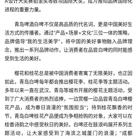
A‘设计大奖赛铂金奖等数项国际大奖，成为推动品牌国际化
进程的重要力量。
青岛啤酒白啤不仅是高品质的代名词，更是中国美好生
活方式的传播者。通过“产品+场景+文化”三位一体的策略，
首
页
品牌倡导”我的生活美学”，将中国的美好事物融入品牌理
念，推出一系列品牌动作，让消费者在品尝白啤的同时能感
资
受到生活的美好。
讯
樱花和桂花总是被中国消费者寄寓了无限美好，也正因
商
如此，青岛白啤每年都会推出樱花季、桂花季等主题活动。
业
多年以来一直在武汉、青岛等城市开展的樱花主题活动，受
到了广大消费者的热烈追捧，一边赏樱一边品尝青岛白啤樱
消
花产品，成为春日浪漫的“氛围担当”；待到桂花飘香的时
费
节，青岛白啤桂花产品便成为争相抢购的对象，大家可以在
生
桂香诗韵之中感受秋日的美好。白啤还在鼓浪屿展开系列主
活
题活动，让大家感受到了海滨之城厦门的浪漫；“成都