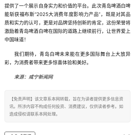
源
提供了一个展示自身实力和价值的平台。此次青岛啤酒白啤
能斩获福布斯“2025大消费年度影响力产品”，既是对其品
质和实力的认可，更是对品牌坚持创新的肯定，这份荣誉将
激励着青岛啤酒白啤在国际的道路上继续前行，让世界爱上
中国味道！
我们期待，青岛白啤未来能在更多国际舞台上大放异
彩，为消费者带来更多惊喜体验和美好。
来源：咸宁新闻网
【免责声明】该文章系本网转载，旨在为读者提供更多信息资
讯。所涉内容不构成任何投资、消费建议，仅供读者参考。如
造成侵权请联系本网处理。