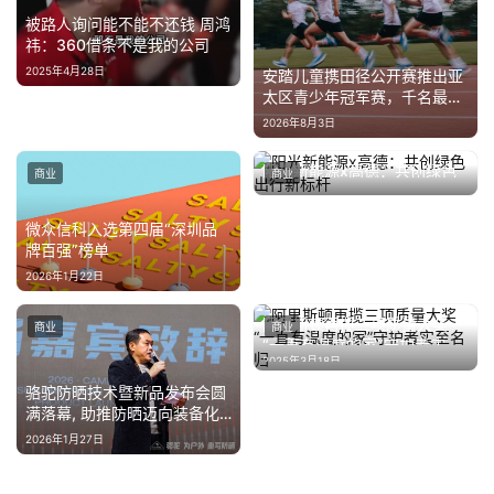
被路人询问能不能不还钱 周鸿
祎：360借条不是我的公司
2025年4月28日
安踏儿童携田径公开赛推出亚
太区青少年冠军赛，千名最快
少年决战速度之巅
2026年8月3日
阳光新能源x高德：共创绿色
商业
商业
出行新标杆
2024年11月8日
微众信科入选第四届“深圳品
牌百强”榜单
2026年1月22日
阿里斯顿再揽三项质量大奖
商业
商业
“一直有温度的家”守护者实至
2025年3月18日
名归
骆驼防晒技术暨新品发布会圆
满落幕, 助推防晒迈向装备化
新时代
2026年1月27日