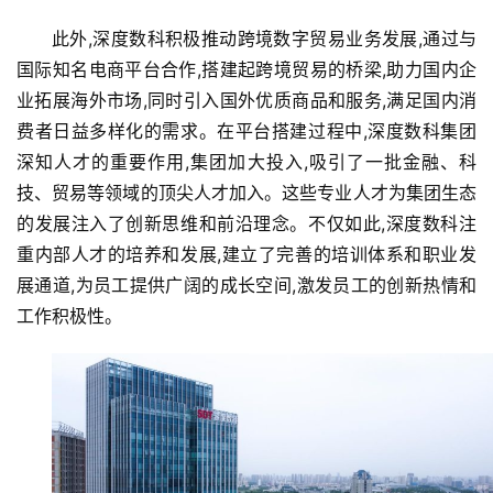
消
费
此外,深度数科积极推动跨境数字贸易业务发展,通过与
生
国际知名电商平台合作,搭建起跨境贸易的桥梁,助力国内企
活
业拓展海外市场,同时引入国外优质商品和服务,满足国内消
费者日益多样化的需求。在平台搭建过程中,深度数科集团
科
深知人才的重要作用,集团加大投入,吸引了一批金融、科
技
技、贸易等领域的顶尖人才加入。这些专业人才为集团生态
登录
注册
的发展注入了创新思维和前沿理念。不仅如此,深度数科注
财
重内部人才的培养和发展,建立了完善的培训体系和职业发
经
展通道,为员工提供广阔的成长空间,激发员工的创新热情和
工作积极性。
教
育
专
题