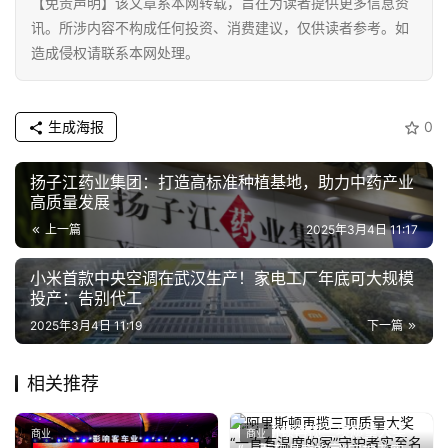
【免责声明】该文章系本网转载，旨在为读者提供更多信息资
讯。所涉内容不构成任何投资、消费建议，仅供读者参考。如
造成侵权请联系本网处理。
生成海报
0
扬子江药业集团：打造高标准种植基地，助力中药产业
高质量发展
上一篇
2025年3月4日 11:17
小米首款中央空调在武汉生产！家电工厂年底可大规模
投产：告别代工
2025年3月4日 11:19
下一篇
相关推荐
阿里斯顿再揽三项质量大奖
商业
商业