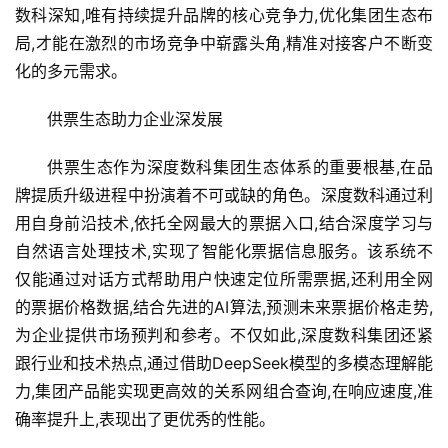
数科深知,唯有持续提升品牌的核心竞争力,优化集团生态布
局,才能在激烈的市场竞争中崭露头角,精准对接客户不断变
化的多元需求。
供票生态助力企业深发展
供票生态作为深度数科集团生态体系的重要根基,在品
牌提质升级进程中扮演着不可或缺的角色。深度数科通过利
用自身前沿技术,依托全网最大的票据入口,结合深度学习与
自然语言处理技术,实现了智能化票据信息服务。该系统不
仅能通过对话方式帮助用户快速定位所需票据,还利用全网
的票据价格数据,结合先进的AI算法,预测未来票据价格走势,
为企业提供市场预判和参考。不仅如此,深度数科集团还紧
跟行业和技术热点,通过借助DeepSeek模型的多模态理解能
力,集团产品能实现更高效的关系网组合查询,在响应速度,准
确率提升上,表现出了更优秀的性能。