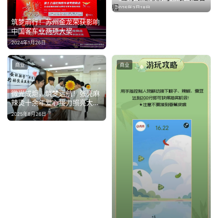
“一直有温度的家”守护者实至
2025年3月18日
名归
筑梦前行！苏州金龙荣获影响
中国客车业两项大奖
2024年1月26日
商业
商业
微光成炬，筑梦远航！张亮麻
辣烫十余年爱心接力照亮大学
路
2025年8月26日