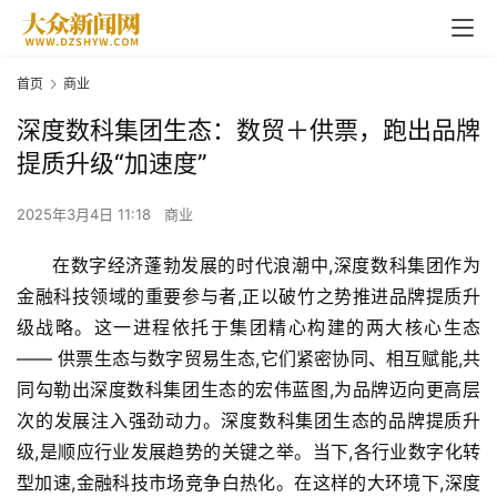
首页
商业
深度数科集团生态：数贸＋供票，跑出品牌
提质升级“加速度”
2025年3月4日 11:18
商业
在数字经济蓬勃发展的时代浪潮中,深度数科集团作为
金融科技领域的重要参与者,正以破竹之势推进品牌提质升
级战略。这一进程依托于集团精心构建的两大核心生态
—— 供票生态与数字贸易生态,它们紧密协同、相互赋能,共
同勾勒出深度数科集团生态的宏伟蓝图,为品牌迈向更高层
次的发展注入强劲动力。深度数科集团生态的品牌提质升
级,是顺应行业发展趋势的关键之举。当下,各行业数字化转
型加速,金融科技市场竞争白热化。在这样的大环境下,深度