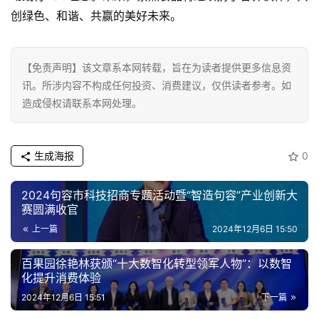
创绿色、和谐、共赢的美好未来。
【免责声明】该文章系本网转载，旨在为读者提供更多信息资
讯。所涉内容不构成任何投资、消费建议，仅供读者参考。如
造成侵权请联系本网处理。
生成海报
0
2024句容市科技招商专题活动暨“智造句容”产业创新大
赛圆满收官
上一篇
2024年12月6日 15:50
百果园徐艳林获颁“十大数智化转型领军人物”：以数智
化提升消费体验
2024年12月6日 15:51
下一篇