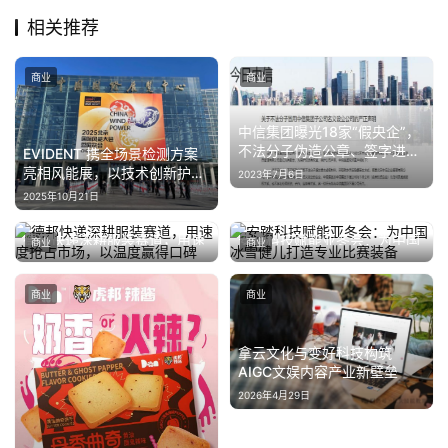
相关推荐
商业
商业
中信集团曝光18家“假央企”，
不法分子伪造公章、签字进行
EVIDENT 携全场景检测方案
欺诈
亮相风能展，以技术创新护航
2023年7月6日
风电产业高质量发展
2025年10月21日
德邦快递深耕服装赛道，用速
安踏科技赋能亚冬会：为中国
商业
商业
度抢占市场，以温度赢得口碑
冰雪健儿打造专业比赛装备
2025年9月9日
2025年2月9日
商业
商业
拿云文化与变好科技构筑
AIGC文娱内容产业新壁垒
2026年4月29日