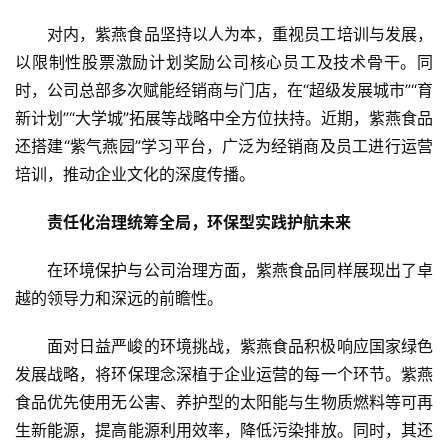
资
对内，紫燕食品坚持以人为本，重视员工培训与发展，
讯
以限制性股票激励计划奖励公司核心员工及技术骨干。同
时，公司总部多次赋能经销商与门店，在“超级发展城市”“育
商
新计划”“大学城”拓展等战略中全方位扶持。近期，紫燕食品
业
还搭建“紫气燕园”学习平台，广泛为经销商及员工进行运营
培训，推动企业文化的深度传播。
消
费
责任
化治理
统筹全局
，
环保型实践护航未来
生
活
在环境保护与公司治理方面，紫燕食品同样展现出了卓
越的领导力和深远的前瞻性。
科
技
面对日益严峻的环境挑战，紫燕食品积极响应国家绿色
登录
注册
发展战略，将环保理念深植于企业运营的每一个环节。紫燕
财
食品优先使用无公害、养护型的太阳能与生物质燃料等可再
经
生新能源，提高能源利用效率，降低污染排放。同时，其还