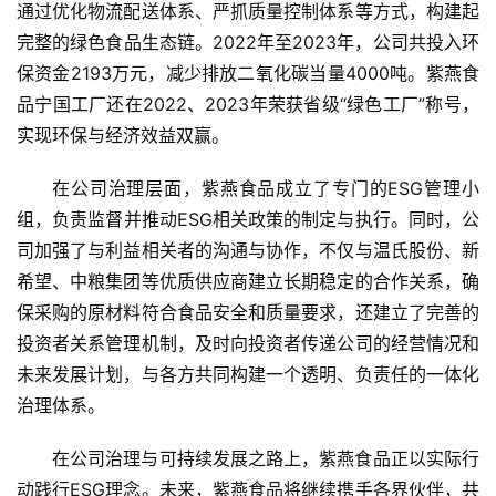
通过优化物流配送体系、严抓质量控制体系等方式，构建起
教
完整的绿色食品生态链。2022年至2023年，公司共投入环
育
保资金2193万元，减少排放二氧化碳当量4000吨。紫燕食
品宁国工厂还在2022、2023年荣获省级“绿色工厂”称号，
专
实现环保与经济效益双赢。
题
在公司治理层面，紫燕食品成立了专门的ESG管理小
汽
组，负责监督并推动ESG相关政策的制定与执行。同时，公
车
司加强了与利益相关者的沟通与协作，不仅与温氏股份、新
·
希望、中粮集团等优质供应商建立长期稳定的合作关系，确
新
能
保采购的原材料符合食品安全和质量要求，还建立了完善的
源
投资者关系管理机制，及时向投资者传递公司的经营情况和
未来发展计划，与各方共同构建一个透明、负责任的一体化
治理体系。
在公司治理与可持续发展之路上，紫燕食品正以实际行
动践行ESG理念。未来，紫燕食品将继续携手各界伙伴，共