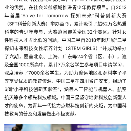
业的优势，在社会公益领域推进青少年教育项目。自2013
年首届“Solve for Tomorrow 探知未来”科普创新大赛
（SFT科普创新大赛）举办至今，累计吸引了超52万名热爱
科学的青少年参与，大赛范围覆盖全国32个赛区。针对女
性科技人才占比低的问题，中国三星自2018年起开展“三星
探知未来科技女性培养计划（STEM GIRLS）”并成功举办
了六期，覆盖北京、上海、广东等24个省（区、市），遍
及全国1000所高中，累计7万余名学生参与项目申请学习，
首
深度培养了7000余名学生。为助力偏远地区和乡村学子平
页
等享受优质的教育资源，中国三星在四川省广安市，捐助了
6间“小平科技创新实验室”，涵盖人工智能与机器人、航空
资
航天等多个领先科技领域。中国三星坚守培养科技创新型人
讯
才的使命，为青年一代接力点燃科技创新的火炬，为中国科
技教育的普及和发展做出积极贡献。
商
业