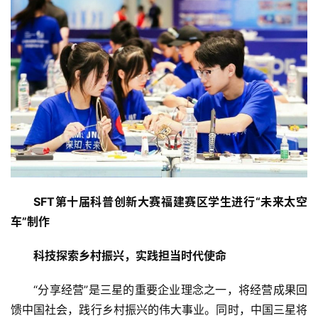
消
费
生
活
科
技
登录
注册
财
经
SFT第十届科普创新大赛福建赛区学生进行“未来太空
车”制作
教
育
科技探索乡村振兴，实践担当时代使命
专
“分享经营”是三星的重要企业理念之一，将经营成果回
题
馈中国社会，践行乡村振兴的伟大事业。同时，中国三星将