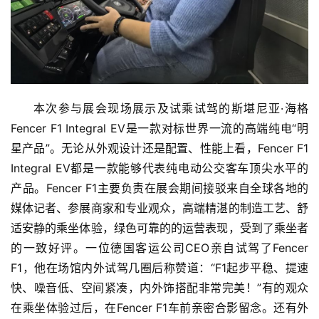
资
讯
商
业
本次参与展会现场展示及试乘试驾的斯堪尼亚·海格
Fencer F1 Integral EV是一款对标世界一流的高端纯电“明
消
星产品”。无论从外观设计还是配置、性能上看，Fencer F1 
费
Integral EV都是一款能够代表纯电动公交客车顶尖水平的
生
产品。Fencer F1主要负责在展会期间接驳来自全球各地的
活
媒体记者、参展商家和专业观众，高端精湛的制造工艺、舒
适安静的乘坐体验，绿色可靠的的运营表现，受到了乘坐者
科
技
的一致好评。一位德国客运公司CEO亲自试驾了Fencer 
F1，他在场馆内外试驾几圈后称赞道：“F1起步平稳、提速
登录
注册
财
快、噪音低、空间紧凑，内外饰搭配非常完美！”有的观众
经
在乘坐体验过后，在Fencer F1车前亲密合影留念。还有外