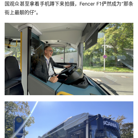
国观众甚至拿着手机蹲下来拍摄，Fencer F1俨然成为“那条
教
街上最靓的仔”。
育
专
题
汽
车
·
新
能
源