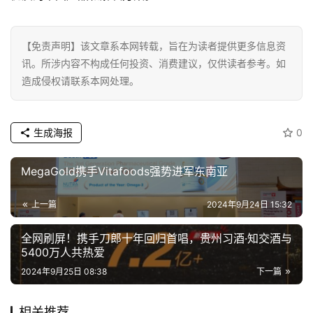
【免责声明】该文章系本网转载，旨在为读者提供更多信息资
讯。所涉内容不构成任何投资、消费建议，仅供读者参考。如
造成侵权请联系本网处理。
生成海报
0
MegaGold携手Vitafoods强势进军东南亚
上一篇
2024年9月24日 15:32
全网刷屏！携手刀郎十年回归首唱，贵州习酒·知交酒与
5400万人共热爱
2024年9月25日 08:38
下一篇
相关推荐