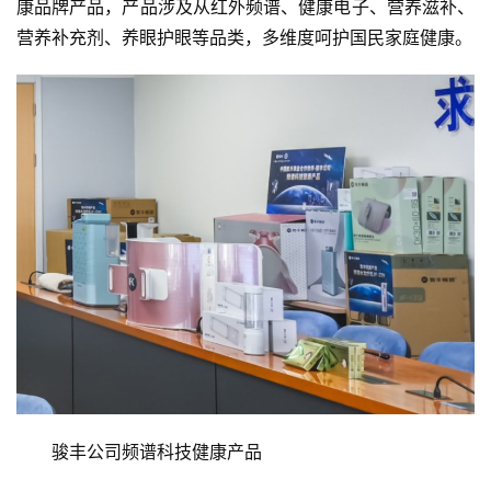
康品牌产品，产品涉及从红外频谱、健康电子、营养滋补、
首
营养补充剂、养眼护眼等品类，多维度呵护国民家庭健康。
页
资
讯
商
业
消
费
生
活
科
骏丰公司频谱科技健康产品
技
登录
注册