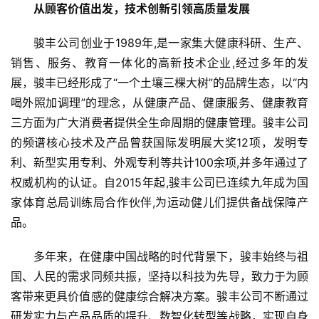
从顾客价值出发，技术创新引领高质量发展
财
经
骏丰公司创业于1989年,是一家集大健康科研、生产、
销售、服务、教育一体化的高新技术企业
,
经过多年的发
教
展，骏丰已经形成了“一个土壤三棵大树”的品牌生态，以“内
育
喝外照加调理”的理念，从健康产品、健康服务、健康教育
三方面为广大消费者提供全生命周期的健康管理。骏丰公司
专
的频谱核心技术及产品曾获国际发明展大奖12项，发明专
题
利、新型实用专利、外观专利等共计100余项,并多年通过了
权威机构的认证。自2015年起,骏丰公司已连续九年成为国
汽
车
家体育总局训练局合作伙伴,为运动健儿们提供备战保障产
·
品。
新
能
多年来，在健康中国战略的时代背景下，骏丰始终与
祖
源
国
、人民的需求同频共振，坚持以科技为先导，致力于为顾
客带来更具价值感的健康综合解决方案。骏丰公司不断通过
研发实力与产品品质的提升、数智化转型等战略，实现自身