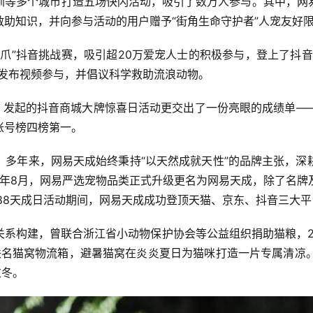
等多个城市打造五场快闪活动，吸引了数万人参与。其中，网易
助知识，并向参与活动的用户赠予“街角生命守护者”人宠友好
”抖音挑战赛，吸引超20万爱宠人士的积极参与，登上了抖音
异发布视频参与，并倡议科学救助流浪动物。
发起的抖音商城大牌惊喜日活动更交出了一份亮眼的成绩单—
账号榜四榜第一。
，多年来，网易天成始终秉持“以天然成就天性”的品牌主张，深
3年8月，网易严选宠物品类正式升级更名为网易天成，除了名
88天成日活动期间，网易天成成功登顶天猫、京东、抖音三大平台
系构建，曾联合浙江省小动物保护协会等公益组织捐助猫粮，2
”联名猫窝物流箱，避暑猫窝在炎炎夏日为猫咪打造一片专属清凉
过冬。