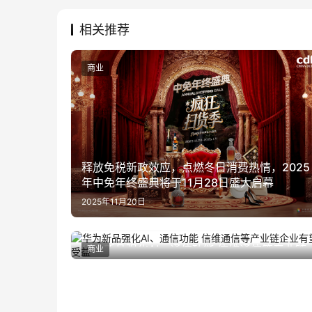
相关推荐
商业
释放免税新政效应，点燃冬日消费热情，2025
年中免年终盛典将于11月28日盛大启幕
2025年11月20日
华为新品强化AI、通信功能 信维通信等产业链
商业
2024年12月2日
企业有望受益