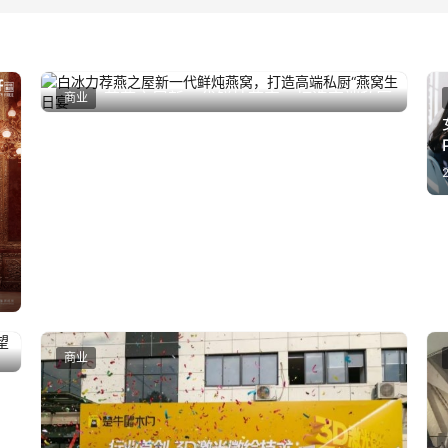
白冰力荐燕之屋新一代鲜炖燕窝，打造高端私厨
商业
2025年3月5日
“燕窝生日宴”
商业