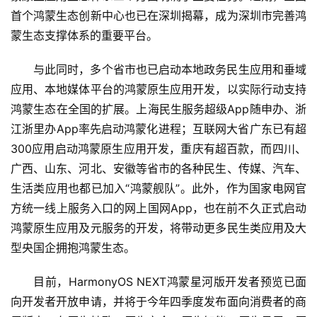
首个鸿蒙生态创新中心也已在深圳揭幕，成为深圳市完善鸿
商
业
蒙生态支撑体系的重要平台。
与此同时，多个省市也已启动本地政务民生应用和垂域
消
应用、本地媒体平台的鸿蒙原生应用开发，以实际行动支持
费
生
鸿蒙生态在全国的扩展。上海民生服务超级App随申办、浙
活
江浙里办App率先启动鸿蒙化进程；互联网大省广东已有超
300应用启动鸿蒙原生应用开发，重庆有超百款，而四川、
科
广西、山东、河北、安徽等省市的各种民生、传媒、汽车、
技
生活类应用也都已加入“鸿蒙舰队”。此外，作为国家电网官
登录
注册
方统一线上服务入口的网上国网App，也在前不久正式启动
财
鸿蒙原生应用及元服务的开发，将带动更多民生类应用及大
经
型央国企拥抱鸿蒙生态。
教
目前，HarmonyOS NEXT鸿蒙星河版开发者预览已面
育
向开发者开放申请，并将于今年四季度发布面向消费者的商