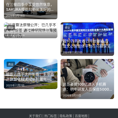
在三餐四季中享受悠然惬意，
SAKURA樱花勾勒出美好的厨
居体验
2026年3月18日
抖音算法原理公开：已几乎不
商业
商业
依赖打标签 通过神经网络计算
2025年4月16日
预估用户行为
超10万开发者已开始赚钱,百
度文心智能体平台在乌镇获奖
2024年11月21日
商业
商业
鲸能云携手太科新能：十年能
源数智化技术赋能光储充一体
化新标杆
追觅豪掷100亿进入手机赛
2025年11月7日
道：明年研发人员保底5000
人 冲击高端市场
2026年3月11日
关于我们
|
热门标签
|
隐私政策
|
百度地图
|