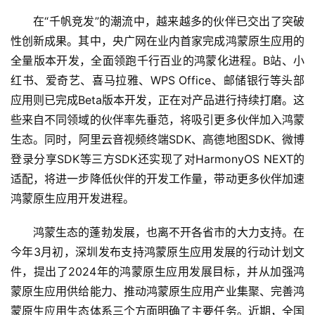
在“千帆竞发”的潮流中，越来越多的伙伴已交出了突破
性创新成果。其中，央广网在业内首家完成鸿蒙原生应用的
全量版本开发，全面领跑千行百业的鸿蒙化进程。B站、小
红书、爱奇艺、喜马拉雅、WPS Office、邮储银行等头部
应用则已完成Beta版本开发，正在对产品进行持续打磨。这
些来自不同领域的伙伴率先垂范，将吸引更多伙伴加入鸿蒙
生态。同时，阿里云音视频终端SDK、高德地图SDK、微博
登录分享SDK等三方SDK还实现了对HarmonyOS NEXT的
适配，将进一步降低伙伴的开发工作量，带动更多伙伴加速
鸿蒙原生应用开发进程。
首
鸿蒙生态的蓬勃发展，也离不开各省市的大力支持。在
页
今年3月初，深圳发布支持鸿蒙原生应用发展的行动计划文
件，提出了2024年的鸿蒙原生应用发展目标，并从加强鸿
资
蒙原生应用供给能力、推动鸿蒙原生应用产业集聚、完善鸿
讯
蒙原生应用生态体系三个方面明确了主要任务。近期，全国