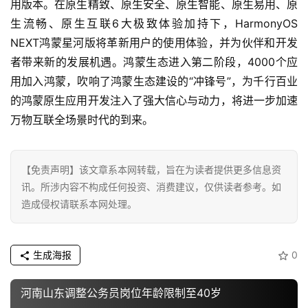
用版本。在原生精致、原生安全、原生智能、原生易用、原
专
生流畅、原生互联6大极致体验加持下，HarmonyOS 
题
NEXT鸿蒙星河版将革新用户的使用体验，并为伙伴和开发
者带来新的发展机遇。鸿蒙生态进入第二阶段，4000个应
汽
用加入鸿蒙，吹响了鸿蒙生态建设的“冲锋号”，为千行百业
车
的鸿蒙原生应用开发注入了强大信心与动力，将进一步加速
·
新
万物互联全场景时代的到来。
能
源
【免责声明】该文章系本网转载，旨在为读者提供更多信息资
讯。所涉内容不构成任何投资、消费建议，仅供读者参考。如
造成侵权请联系本网处理。
生成海报
0
河南山东调整公务员岗位年龄限制至40岁