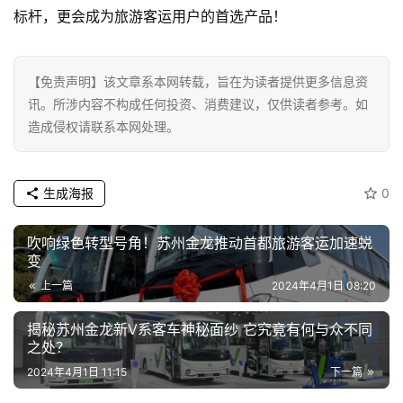
标杆，更会成为旅游客运用户的首选产品！
【免责声明】该文章系本网转载，旨在为读者提供更多信息资
讯。所涉内容不构成任何投资、消费建议，仅供读者参考。如
造成侵权请联系本网处理。
生成海报
0
吹响绿色转型号角！苏州金龙推动首都旅游客运加速蜕
变
上一篇
2024年4月1日 08:20
揭秘苏州金龙新V系客车神秘面纱 它究竟有何与众不同
之处？
2024年4月1日 11:15
下一篇