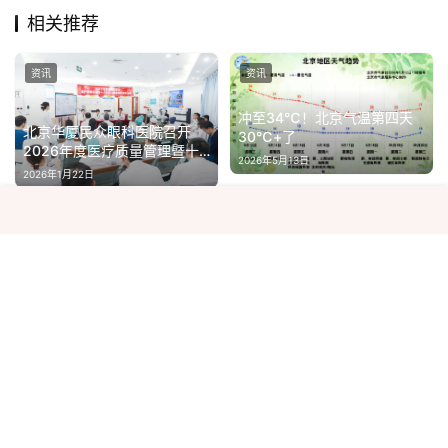
相关推荐
资讯
资讯
冲至34℃！北京气温第四天
北京华厦民众眼科医院召开
30℃+了
2026年度医疗质量管理暨十
2026年5月13日
八项核心制度责任落实会议
2026年1月22日
资讯
资讯
马龙，获国家级教练资格（正
高级职称）！
好货成为增长核心驱动力，
2025年12月25日
TikTok Shop全托管发布“优质
好商计划”
2026年6月10日
资讯
资讯
江苏一架空客飞机被拍卖 底价
280万元 仅限自提
清明假期火车票今起开售 铁路