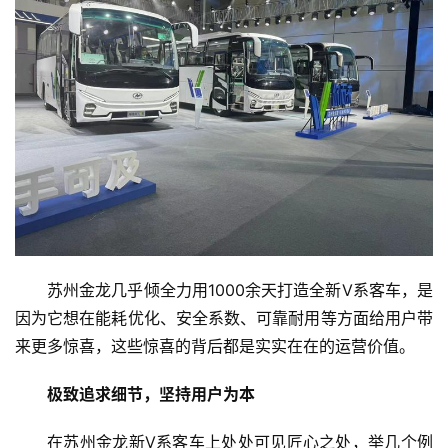
资
讯
商
业
消
费
生
活
苏州金龙几乎倾全力用1000余天打造全新V系客车，是
科
因为它想在能耗优化、安全系数、可靠耐用等方面给用户带
技
来更多惊喜，这些惊喜的背后都是实实在在的运营价值。
登录
注册
财
极致追求细节，坚持用户为本
经
在苏州金龙新V系客车上处处可见匠心之处，举几个例