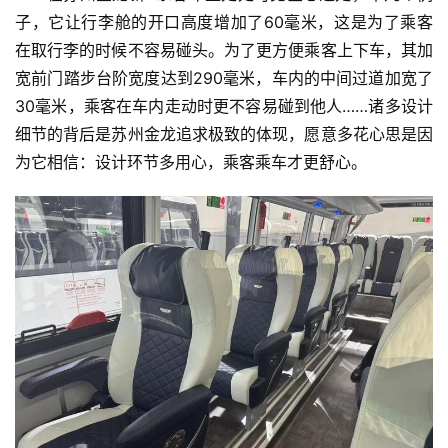
教
子，它让行李舱的开口高度增加了60毫米，这是为了乘客
育
在取行李的时候不容易碰头。为了更方便乘客上下车，其加
宽前门踏步台阶宽度达到290毫米，车内的中间过道加宽了
专
30毫米，乘客在车内走动时更不容易碰到他人……诸多设计
题
细节的背后是苏州金龙追求极致的体现，愿意多花心思是因
为它相信：设计环节多用心，乘客乘车才更舒心。
汽
车
·
新
能
源