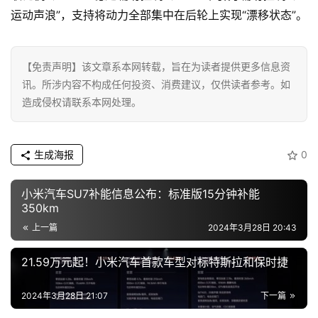
商
运动声浪”，支持将动力全部集中在后轮上实现“漂移状态”。
业
消
【免责声明】该文章系本网转载，旨在为读者提供更多信息资
费
讯。所涉内容不构成任何投资、消费建议，仅供读者参考。如
生
造成侵权请联系本网处理。
活
科
生成海报
0
技
登录
注册
小米汽车SU7补能信息公布：标准版15分钟补能
350km
财
经
上一篇
2024年3月28日 20:43
21.59万元起！小米汽车首款车型对标特斯拉和保时捷
教
育
2024年3月28日 21:07
下一篇