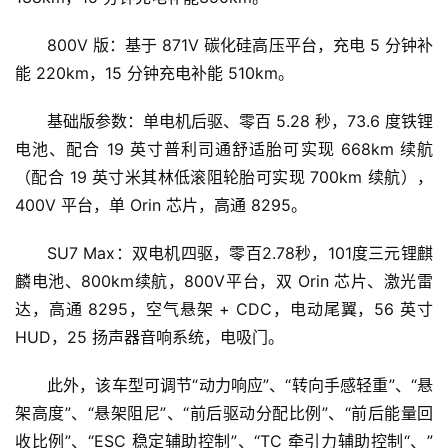
800V 版：基于 871V 碳化硅高压平台，充电 5 分钟补
能 220km，15 分钟充电补能 510km。
基础版参数：单电机后驱、零百 5.28 秒，73.6 度铁锂
电池、配合 19 英寸普利司通舒适胎可实现 668km 续航
（配合 19 英寸米其林低滚阻轮胎可实现 700km 续航），
400V 平台，单 Orin 芯片，高通 8295。
SU7 Max：双电机四驱，零百2.78秒，101度三元锂麒
麟电池、800km续航，800V平台，双 Orin 芯片、激光雷
首
达，高通 8295，空气悬架 + CDC，电动尾翼，56 英寸 
页
HUD，25 扬声器音响系统，电吸门。
资
此外，该车型可调节“动力响应”、“转向手感轻重”、“悬
讯
架高度”、“悬架阻尼”、“前后驱动分配比例”、“前后能量回
收比例”、“ESC 稳定辅助控制”、“TC 牵引力辅助控制“、”