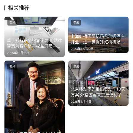
专
相关推荐
题
资讯
资讯
汽
车
上海虹桥国际机场希尔顿酒店
·
善于拆解职务犯罪迷局 用法律
开业，进一步提升虹桥机场东
新
智慧为客户筑牢权益屏障——
片区商旅服务品质
2024年12月20日
专访福和律所主任陈楠
能
2025年12月15日
源
资讯
资讯
北京移动率先推出灵动卡10天
方案 外籍游客来京更便利了
2025年1月17日