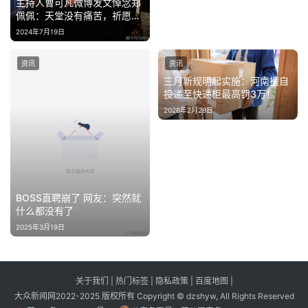
主持人曹可凡微博发文悼念郑
佩佩：天堂没有痛苦，祈愿她
一路走好！
2024年7月19日
资讯
资讯
三月新规明起实施：河南擅自
投递至快递柜最高罚3万！
2026年2月28日
BOSS直聘崩了 网友：突然就
什么都没有了
2025年3月19日
关于我们
|
热门标签
|
隐私政策
|
百度地图
|
大众新闻网2022-2025 版权所有 Copyright © dzshyw, All Rights Reserved