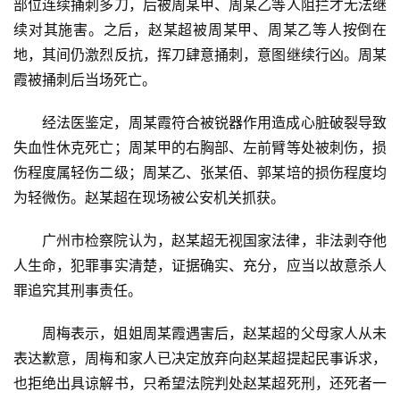
部位连续捅刺多刀，后被周某甲、周某乙等人阻拦才无法继
续对其施害。之后，赵某超被周某甲、周某乙等人按倒在
地，其间仍激烈反抗，挥刀肆意捅刺，意图继续行凶。周某
霞被捅刺后当场死亡。
经法医鉴定，周某霞符合被锐器作用造成心脏破裂导致
失血性休克死亡；周某甲的右胸部、左前臂等处被刺伤，损
伤程度属轻伤二级；周某乙、张某佰、郭某培的损伤程度均
为轻微伤。赵某超在现场被公安机关抓获。
广州市检察院认为，赵某超无视国家法律，非法剥夺他
人生命，犯罪事实清楚，证据确实、充分，应当以故意杀人
罪追究其刑事责任。
周梅表示，姐姐周某霞遇害后，赵某超的父母家人从未
表达歉意，周梅和家人已决定放弃向赵某超提起民事诉求，
也拒绝出具谅解书，只希望法院判处赵某超死刑，还死者一