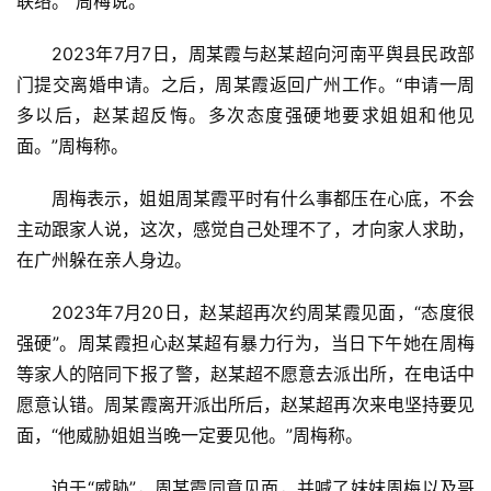
联络。”周梅说。
2023年7月7日，周某霞与赵某超向河南平舆县民政部
门提交离婚申请。之后，周某霞返回广州工作。“申请一周
多以后，赵某超反悔。多次态度强硬地要求姐姐和他见
面。”周梅称。
周梅表示，姐姐周某霞平时有什么事都压在心底，不会
主动跟家人说，这次，感觉自己处理不了，才向家人求助，
在广州躲在亲人身边。
2023年7月20日，赵某超再次约周某霞见面，“态度很
强硬”。周某霞担心赵某超有暴力行为，当日下午她在周梅
等家人的陪同下报了警，赵某超不愿意去派出所，在电话中
愿意认错。周某霞离开派出所后，赵某超再次来电坚持要见
面，“他威胁姐姐当晚一定要见他。”周梅称。
迫于“威胁”，周某霞同意见面，并喊了妹妹周梅以及哥