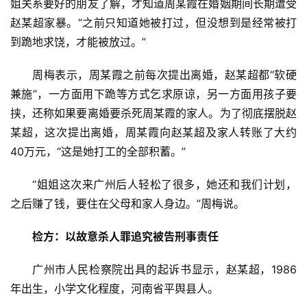
车
姐关系要好的朋友了解，才知道周某霞在婚姻期间长期遭受
·
赵某超家暴。“之前只知道她被打过，但没想到是经常被打
新
到跪地求饶，才能被放过。”
能
源
周梅表示，周某霞之前每次提出离婚，赵某超都“软硬
兼施”，一方面用下跪等方式乞求原谅，另一方面用孩子要
挟，还称如果要离婚要杀死周某霞的家人。为了彻底摆脱赵
某超，这次提出离婚，周某霞向赵某超及家人转账了大约
40万元，“这是她打工的全部积蓄。”
“姐姐这次来广州后人轻松了很多，她还和我们计划，
之后赚了钱，要住在父母和家人身边。”周梅说。
检方：以故意杀人罪追究被告刑事责任
广州市人民检察院出具的起诉书显示，赵某超，1986
年出生，小学文化程度，河南省平舆县人。