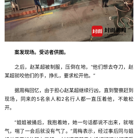
费
生
活
科
技
登录
注册
案发现场。受访者供图。
财
经
之后，赵某超被制服，压倒在地，“他们想去夺刀，赵
某超就咬他们的手，挣扎，要求松开他。”
教
育
据周梅回忆，由于担心赵某超继续行凶，直到警察赶到
现场，同来的5名亲人和2名行人都一直压着他，不敢松
专
开。
题
“姐姐被捅后，我抱着她，她一句话都说不出来，就喘
气，喘了一会后就没有气了。”周梅表示，经过事后同与姐
汽