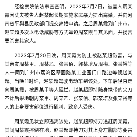
经检察院依法审查查明，2023年7月7日，被害人周某
霞因丈夫被告人赵某超长期实施家庭暴力提出离婚，并向河
南省平舆县民政部门提交离婚申请。之后周某霞到广州市，
赵某超多次以电话威胁等方式逼迫周某霞与其见面，并扬言
要杀害其家人。
2023年7月20日晚，周某霞为防止被赵某超伤害，与
其亲友周某甲、周某乙、张某佰、郭某培及周梅、张某裕等
人一同到广州市荔湾区翠园路某工业园门口路边等候赵某
超。当晚11时许，赵某超驾驶电动车到该处，下车后径直走
向周某霞，被周某甲等人阻拦，赵某超即持随身携带的尖刀
不计后果地朝周某甲、周某乙、张某佰、郭某培及张某裕等
人的上身要害部位进行捅刺，致多人受伤。
周某霞见状立即逃离该处，赵某超即持刀追赶周某霞，
其间周某霞摔倒在地，赵某超即持刀对其上身左胸部等要害