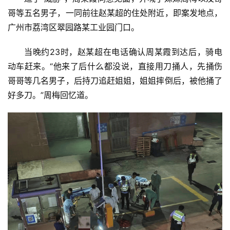
哥等五名男子，一同前往赵某超的住处附近，即案发地点，
广州市荔湾区翠园路某工业园门口。
当晚约23时，赵某超在电话确认周某霞到达后，骑电
动车赶来。“他来了后什么都没说，直接用刀捅人，先捅伤
哥哥等几名男子，后持刀追赶姐姐，姐姐摔倒后，被他捅了
好多刀。”周梅回忆道。
首
页
资
讯
商
业
消