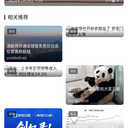
2024年2月29日 11:25
下一篇
科
技
相关推荐
登录
注册
财
海底捞也开始卖甜品了 首家门
资讯
资讯
经
店位于上海
2025年9月3日
澳航将开通全球首条悉尼往返
教
伦敦直航航线
育
2026年6月18日
华为：上半年实现销售收入
专
资讯
资讯
4175亿 同比增长34.3%
2024年8月29日
题
就在今天，福宝要和大家见面
汽
啦！
车
2025年3月25日
·
新
资讯
资讯
能
国家邮政局：7月我国快递业
源