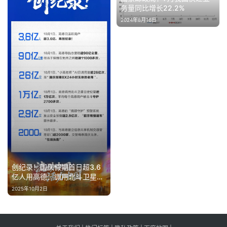
务量同比增长22.2%
2024年8月16日
创纪录！国庆假期首日超3.6
亿人用高德：调用北斗卫星定
位量近1万亿次
2025年10月2日