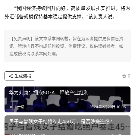
“我国经济持续回升向好，高质量发展扎实推进，将为
外汇储备规模保持基本稳定提供支撑。”该负责人说。
首
页
【免责声明】该文章系本网转载，旨在为读者提供更多信息资
讯。所涉内容不构成任何投资、消费建议，仅供读者参考。如
资
造成侵权请联系本网处理。
讯
生成海报
0
商
业
华为刘康：拥抱5G-A，释放产业红利
消
费
上一篇
2024年2月29日 10:05
生
男子与智残女子结婚卷走450万，是否涉嫌盗窃？
活