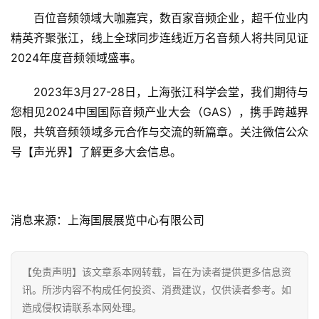
百位音频领域大咖嘉宾，数百家音频企业，超千位业内
科
技
精英齐聚张江，线上全球同步连线近万名音频人将共同见证
2024年度音频领域盛事。
登录
注册
财
2023年3月27-28日，上海张江科学会堂，我们期待与
经
您相见2024中国国际音频产业大会（GAS），携手跨越界
限，共筑音频领域多元合作与交流的新篇章。关注微信公众
教
育
号【声光界】了解更多大会信息。
专
题
消息来源：上海国展展览中心有限公司
汽
车
【免责声明】该文章系本网转载，旨在为读者提供更多信息资
·
讯。所涉内容不构成任何投资、消费建议，仅供读者参考。如
新
造成侵权请联系本网处理。
能