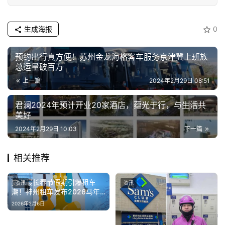
源
生成海报
0
预约出行真方便！苏州金龙海格客车服务京津冀上班族
总运量破百万
上一篇
2024年2月29日 08:51
君澜2024年预计开业20家酒店，蕴光于行，与生活共
美好
2024年2月29日 10:03
下一篇
相关推荐
史上最长春节假期引爆租车
资讯
资讯
潮！神州租车发布2026马年
春节自驾趋势预测数据
2026年2月6日