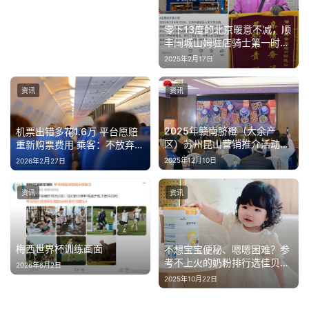
零下13度的北京暖意不减，顺
丰同城山姆驻店骑士第一时间
救起摔倒老人
2025年2月17日
资讯
资讯
2025年赣南脐橙（大余产
机票出错多花1.6万 平台愿赔
区）苏州昆山营销推介活动圆
重新购票费用 乘客：不放弃3
满落幕​
倍赔偿
2025年12月10日
2026年2月27日
资讯
资讯
梅西世界杯训练画面
不想宝宝便秘、嗯嗯困难？参
考不上火的奶粉排行选佳贝艾
2026年6月2日
特悦白准没错
2025年10月22日