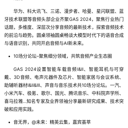
华为、科大讯飞、三诺、漫步者、哈曼、星闪联盟、蓝
牙技术联盟等音频头部企业齐聚GAS 2024，聚焦行业热门
话题，多维度、深层次分享音频的最新技术，探索音频技术
首
的前沿与趋势。圆桌领袖圆桌畅谈大模型时代下的语音合成
页
与语音识别，共同开启音频与AI新未来。
资
10场分论坛–聚焦细分领域，共筑音频产业生态圈
讯
GAS 2024设置智能车载音频I&II、智能耳机与可穿
商
戴、3D音频、电声元器件及芯片、智能家居与会议系统、
业
助辅听器材I&II&III、声音与音乐技术共10场分论坛。一汽、
小米汽车、极氪、歌尔、国光、腾讯音乐、中科院声学所、
消
喜马拉雅…
知名
专家及业界领袖分享最新研究成果、技术突
费
破和应用实践。
生
活
音无界，@未来：精英云集，嘉宾荟萃