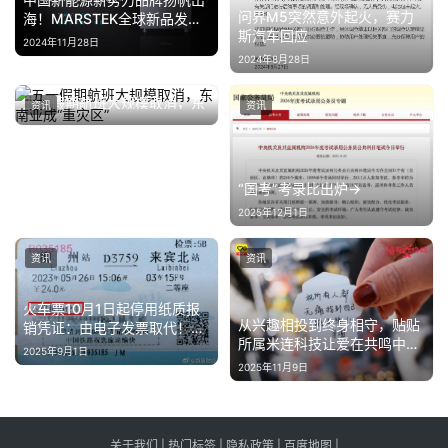
问界M5突然意外起火，赛力
海！MARSTEK全球新品发布
斯汽车回应
会于德国杜塞尔多夫圆满举行
2024年11月28日
2024年8月28日
五一假期航班大规模取消，东
资讯
资讯
南亚成“重灾区”
2026年4月14日
“国考”考录比出炉→
2025年12月1日
资讯
资讯
火车票10月1日起停用纸质报
从兴趣相投到终身相守，贴贴
销凭证：由电子发票取代！网
所属米连科技让爱在共鸣中生
友发起回忆杀
2025年9月1日
长
2025年11月9日
关于我们
|
热门标签
|
隐私政策
|
百度地图
|