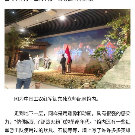
首
页
资
讯
商
业
图为中国工农红军闽东独立师纪念馆内。
消
费
走到地下一层，同样是用雕像和动画，具有很强的感染
生
活
力，“仿佛回到了那战火纷飞的革命年代。”馆内还有一些红
军游击队使用过的炊具、石砚等等，墙上写了许许多多英雄