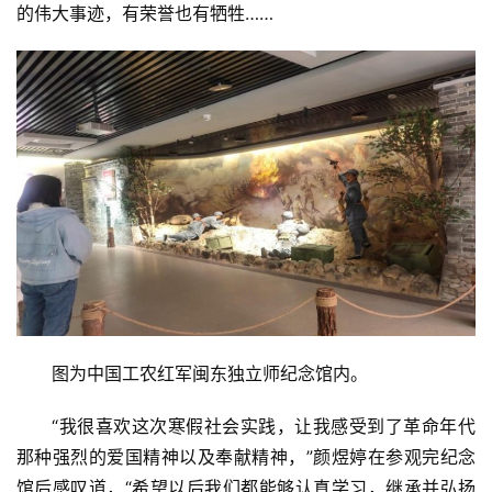
科
的伟大事迹，有荣誉也有牺牲……
技
登录
注册
财
经
教
育
专
题
汽
图为中国工农红军闽东独立师纪念馆内。
车
·
“我很喜欢这次寒假社会实践，让我感受到了革命年代
新
那种强烈的爱国精神以及奉献精神，”颜煜婷在参观完纪念
能
馆后感叹道，“希望以后我们都能够认真学习，继承并弘扬
源