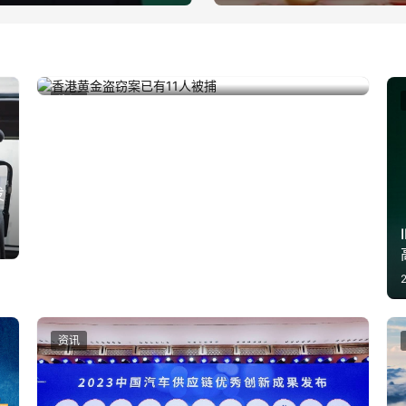
香港黄金盗窃案已有11人被捕
2025年9月19日
资讯
发
资讯