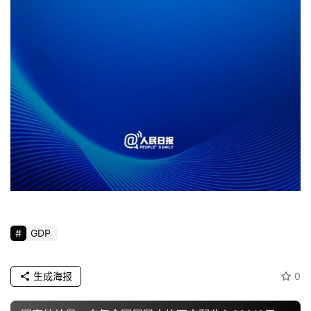
页
资
讯
商
业
消
费
生
活
GDP
科
技
生成海报
0
登录
注册
财