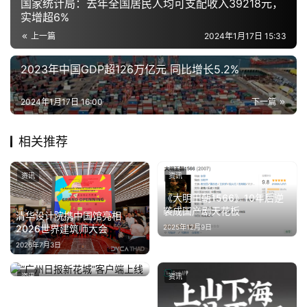
国家统计局：去年全国居民人均可支配收入39218元，
经
实增超6%
上一篇
2024年1月17日 15:33
教
育
2023年中国GDP超126万亿元 同比增长5.2%
专
2024年1月17日 16:00
下一篇
题
相关推荐
汽
车
资讯
资讯
·
《大明王朝1566》10年后逆
新
袭成国产剧天花板
清华设计院携中国馆亮相
能
2025年12月9日
2026世界建筑师大会
源
2026年7月3日
“广州日报新花城”客户端上线
资讯
资讯
2024年1月30日