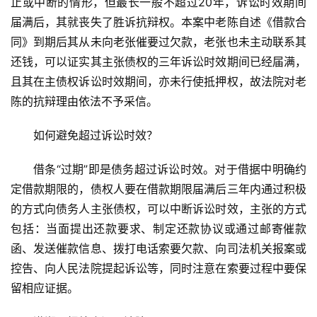
止或中断的情形，但最长一般不超过20年，诉讼时效期间
首
页
届满后，其就丧失了胜诉抗辩权。本案中老陈自述《借款合
同》到期后其从未向老张催要过欠款，老张也未主动联系其
资
还钱，可以证实其主张债权的三年诉讼时效期间已经届满，
讯
且其在主债权诉讼时效期间，亦未行使抵押权，故法院对老
陈的抗辩理由依法不予采信。
商
业
如何避免超过诉讼时效？
借条“过期”即是债务超过诉讼时效。对于借据中明确约
消
费
定借款期限的，债权人要在借款期限届满后三年内通过积极
生
的方式向债务人主张债权，可以中断诉讼时效，主张的方式
活
包括：当面提出还款要求、制定还款协议或通过邮寄催款
函、发送催款信息、拨打电话索要欠款、向司法机关报案或
科
控告、向人民法院提起诉讼等，同时注意在索要过程中要保
技
留相应证据。
登录
注册