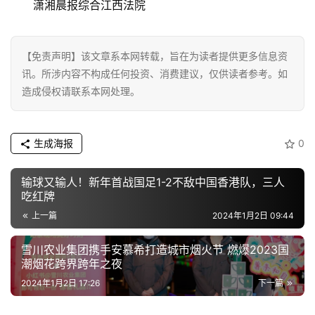
财
潇湘晨报综合江西法院
经
教
【免责声明】该文章系本网转载，旨在为读者提供更多信息资
育
讯。所涉内容不构成任何投资、消费建议，仅供读者参考。如
造成侵权请联系本网处理。
专
题
生成海报
0
汽
输球又输人！新年首战国足1-2不敌中国香港队，三人
车
吃红牌
·
上一篇
2024年1月2日 09:44
新
能
雪川农业集团携手安慕希打造城市烟火节 燃爆2023国
源
潮烟花跨界跨年之夜
2024年1月2日 17:26
下一篇