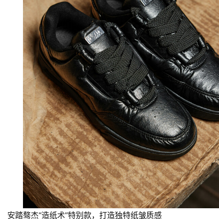
活
科
技
登录
注册
财
经
教
育
专
题
汽
车
安踏骜杰“造纸术”特别款，打造独特纸皱质感
·