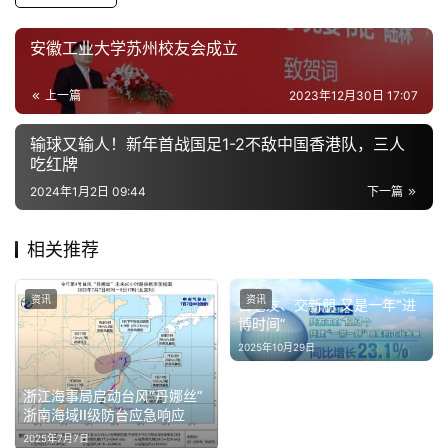
安徽工业大学苏州校友会成立
上一篇
2023年12月30日 17:07
输球又输人！新年首战国足1-2不敌中国香港队，三人
吃红牌
2024年1月2日 09:44
下一篇
相关推荐
资讯
资讯
会老友、交新朋 又是一年“进
博时间”
2025年10月29日
浙江海事局启动台风“丹娜丝”
浙南海域II级防台应急响应
2025年7月7日