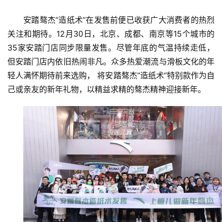
新
安踏骜杰”造纸术”在发售前便已收获广大消费者的热烈
能
源
关注和期待。12月30日，北京、成都、南京等15个城市的
35家安踏门店同步限量发售。尽管年底的气温持续走低，
但安踏门店内依旧热闹非凡。众多热爱潮流与滑板文化的年
轻人满怀期待前来选购， 将安踏骜杰”造纸术”特别款作为自
己或亲友的新年礼物，以精益求精的骜杰精神迎接新年。