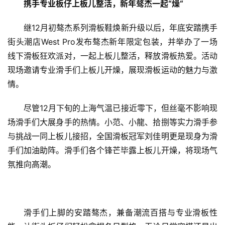
携手专业板仔上板儿整活，新年骜杰一起
“
燥
“
继12月初骜杰系列滑板鞋焕新升级以后，年底安踏携手
街头潮店West Pro发布骜杰新年限定包装，并举办了一场
线下滑板狂欢派对，一起上板儿整活，释放滑板热爱。活动
现场邀请专业滑手们上板儿开燥，展现滑板运动的魅力与激
情。
尽管12月下旬的上海气温已接近零下，但丝毫不影响现
场滑手们大展身手的热情。小范、小龍、拾捌等实力滑手参
与挑战一同上板儿接招，全国滑板冠军刘佳明更是现身为滑
手们加油助阵。滑手们各个锋芒毕露上板儿开燥，将现场气
氛推向高潮
。
滑手们上脚的安踏骜杰，兼备潮流百搭与专业滑板性