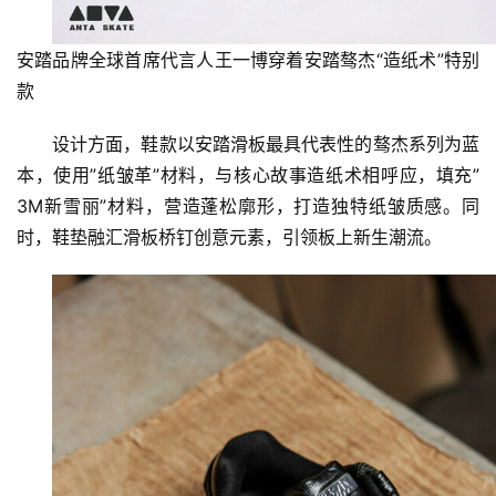
安踏品牌全球首席代言人王一博穿着安踏骜杰“造纸术”特别
款
设计方面，鞋款以安踏滑板最具代表性的骜杰系列为蓝
本，使用”纸皱革”材料，与核心故事造纸术相呼应，填充”
首
页
3M新雪丽”材料，营造蓬松廓形，打造独特纸皱质感。同
时，鞋垫融汇滑板桥钉创意元素，引领板上新生潮流。
资
讯
商
业
消
费
生