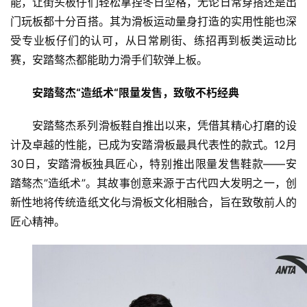
能，让街头板仔们轻松拿捏冬日型格，无论日常穿搭还是出
门玩板都十分百搭。其为滑板运动量身打造的实用性能也深
受专业板仔们的认可，从日常刷街、练招再到板类运动比
赛，安踏骜杰都能助力滑手们软弹上板。
安踏骜杰
“
造纸术
“
限量发售，致敬不朽经典
安踏骜杰系列滑板鞋自推出以来，凭借其精心打磨的设
计及卓越的性能，已成为安踏滑板最具代表性的款式。12月
30日，安踏滑板独具匠心，特别推出限量发售鞋款——安
踏骜杰”造纸术”。其故事创意来源于古代四大发明之一，创
新性地将传统造纸文化与滑板文化相融合，旨在致敬前人的
匠心精神。