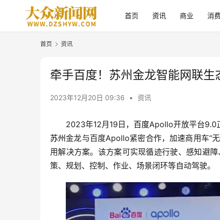
首页
资讯
商业
消
首页
资讯
牵手百度！苏州金龙智能网联生
2023年12月20日 09:36
•
资讯
2023年12月19日，
百度
Apollo开放平台9
苏州
金龙与百度Apollo紧密合作，加速商用
用解决方案。该方案可实现循迹行驶、感知避障
策、规划、控制、作业、场景闭环等自动驾驶。