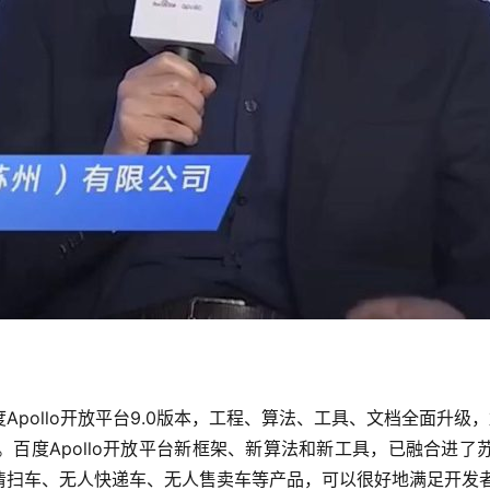
pollo开放平台9.0版本，工程、算法、工具、文档全面升级
百度Apollo开放平台新框架、新算法和新工具，已融合进
清扫车、无人快递车、无人售卖车等产品，可以很好地满足开发