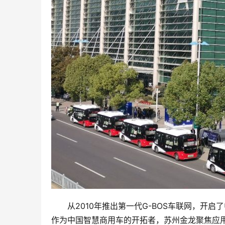
从2010年推出第一代G-BOS车联网，开
作为中国智慧商用车的开拓者，苏州金龙聚焦应