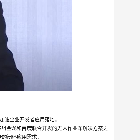
，加速企业开发者应用落地。
了苏州金龙和百度联合开发的无人作业车解决方案之
者的闭环应用需求。