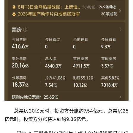
商
业
消
费
生
活
科
技
登录
注册
财
经
教
总票房20亿元时，投资方分账约7.54亿元，总票房25
育
亿元时，投资方分账将达到约9.35亿元。
专