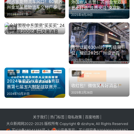
抢占氢能物流车风口！60辆苏
外国友人点赞！苏州金龙双层
州金龙氢能物流车交付广泰氢
巴士打造“世界义乌”文旅新范
能！
式
2023年6月27日
2025年9月29日
全球围观中东国资“买买买”
资讯
资讯
24小时涌现200亿美元交易消
2023年6月21日
息
观兰以超630㎡的千万级展
位，耀启2025广州设计周
2025年12月9日
资讯
资讯
2024年度苏州市大众体育联
收红包！微信又传好消息！
赛第七届五人制足球联赛开赛
啦！
2025年2月26日
2024年10月31日
关于我们
|
热门标签
|
隐私政策
|
百度地图
|
大众新闻网2022-2025 版权所有 Copyright © dzshyw, All Rights Reserved
苏ICP备16041355号-2
公安备案号：
苏公网安备32059002005357