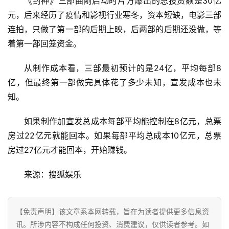
《封神》三部曲刚启动时片方爆出的总投资额是30亿
题
元，后来经历了疫情和影视行业寒冬，资本短缺，电影三部
连拍，只做了第一部的后期上映，后两部的后期还没做，等
汽
着第一部回笼资金。
车
·
从制作成本看，三部最初预计的是24亿，平均每部8
新
亿，但最终第一部做完具体花了多少未知，宣发成本也未
能
知。
源
如果制作加宣发总成本每部平均能控制在8亿元，总票
房过22亿元就能回本。如果每部平均总成本10亿元，总票
房过27亿元才能回本，开始赚钱。
来源：搜狐娱乐
【免责声明】该文章系本网转载，旨在为读者提供更多信息资
讯。所涉内容不构成任何投资、消费建议，仅供读者参考。如