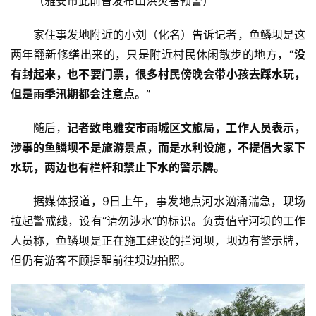
（雅安市此前曾发布山洪灾害预警）
教
育
家住事发地附近的小刘（化名）告诉记者，鱼鳞坝是这
两年翻新修缮出来的，只是附近村民休闲散步的地方，
“没
专
有封起来，也不要门票，很多村民傍晚会带小孩去踩水玩，
题
但是雨季汛期都会注意点。”
汽
随后，
记者致电雅安市雨城区文旅局，工作人员表示，
车
涉事的鱼鳞坝不是旅游景点，而是水利设施，不提倡大家下
·
水玩，两边也有栏杆和禁止下水的警示牌。
新
能
据媒体报道，9日上午，事发地点河水汹涌湍急，现场
源
拉起警戒线，设有“请勿涉水”的标识。负责值守河坝的工作
人员称，鱼鳞坝是正在施工建设的拦河坝，坝边有警示牌，
但仍有游客不顾提醒前往坝边拍照。