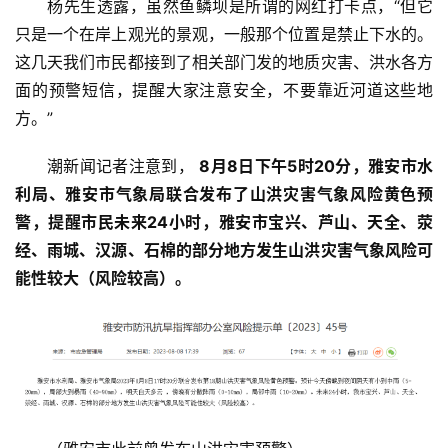
杨先生透露，虽然鱼鳞坝是所谓的网红打卡点，“但它
资
只是一个在岸上观光的景观，一般那个位置是禁止下水的。
讯
这几天我们市民都接到了相关部门发的地质灾害、洪水各方
面的预警短信，提醒大家注意安全，不要靠近河道这些地
商
方。”
业
潮新闻记者注意到， 
8月8日下午5时20分，雅安市水
消
利局、雅安市气象局联合发布了山洪灾害气象风险黄色预
费
警，提醒市民未来24小时，雅安市宝兴、芦山、天全、荥
生
经、雨城、汉源、石棉的部分地方发生山洪灾害气象风险可
活
能性较大（风险较高）。
科
技
登录
注册
财
经