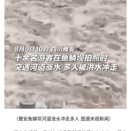
首
（雅安鱼鳞坝河道涨水冲走多人 图源央视新闻）
页