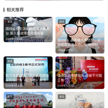
相关推荐
资讯
资讯
围绕消费生活新趋势导入新平
台 第八届进博会完成布展
2025年11月4日
郑州ICL 晶体植入术优势，近
视度数高怎么办，尖峰眼科
2026年4月7日
资讯
资讯
助力全民阅读，京东面向政企
钛虎新品重磅发布 突破不可能
采购端开售《反内卷》新书
三角
2026年4月23日
2025年12月2日
资讯
资讯