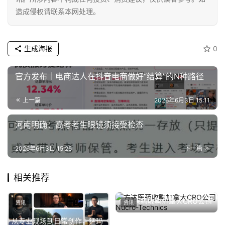
造成侵权请联系本网处理。
生成海报
0
官方发布｜电商达人在抖音电商做好“结算”的N种路径
上一篇
2026年6月3日 15:11
河南明确：高考考生眼镜须接受检查
2026年6月3日 15:25
下一篇
相关推荐
方达医药收购加拿大CRO公司
资讯
资讯
Nucro-Technics
2023年8月18日
从专业现场到日常创作，猛玛