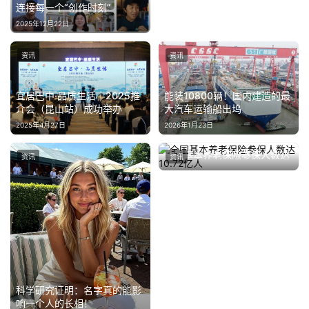
连接每一个“创作时刻”
2025年12月22日
资讯
资讯
能装10800辆！国内建造的最
宜居巴中·品质生活｜2025推
大汽车运输船出坞
介会（昆山站）成功举办
2026年1月23日
2025年4月27日
全国基本养老保险参保人数达
资讯
资讯
10.72亿人
2025年9月26日
科学研究证明：名字真的能影
响一个人的长相！