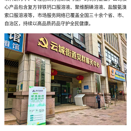
心产品包含复方锌铁钙口服溶液、聚维酮碘溶液、盐酸氨溴
索口服溶液等，市场服务网络已覆盖全国三十余个省、市、 
自治区，持续以高品质药品守护全民健康。
首
页
资
讯
商
业
消
费
生