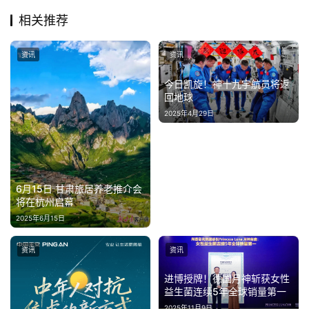
相关推荐
资讯
资讯
今日凯旋！神十九宇航员将返
回地球
2025年4月29日
6月15日 甘肃旅居养老推介会
将在杭州启幕
2025年6月15日
资讯
资讯
进博授牌！德国月神斩获女性
益生菌连续5年全球销量第一
2025年11月9日