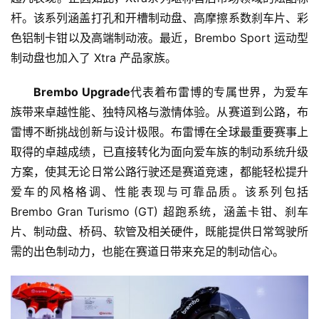
杆。该系列涵盖打孔和开槽制动盘、高摩擦系数刹车片、彩
教
色铝制卡钳以及高端制动液。最近，Brembo Sport 运动型
育
制动盘也加入了 Xtra 产品家族。
Brembo Upgrade
代表着布雷博的专属世界，为爱车
专
题
族带来卓越性能、独特风格与激情体验。从赛道到公路，布
雷博不断挑战创新与设计极限。布雷博在全球最重要赛事上
汽
取得的卓越成绩，已直接转化为面向爱车族的制动系统升级
车
方案，使其无论日常公路行驶还是赛道竞速，都能轻松提升
·
爱车的风格格调、性能表现与可靠品质。该系列包括 
新
Brembo Gran Turismo (GT) 超跑系统，涵盖卡钳、刹车
能
片、制动盘、桥码、软管及相关硬件，既能提供日常驾驶所
源
需的出色制动力，也能在赛道日带来充足的制动信心。