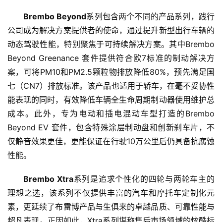
页
Brembo Beyond
系列包含两个不同的产品系列，践行
资
公司成为解决方案提供者的使命，通过提升新型出行车辆的
讯
动态驾驶性能，特别聚焦于可持续解决方案。其中Brembo 
Beyond Greenance 套件提供符合欧7标准的制动解决方
商
案，可将PM10和PM2.5颗粒物排放降低80%，预先满足国
业
七（CN7）排放标准。该产品也适用于轿车，在毫不妥协性
能表现的同时，有效降低车辆全生命周期制动器使用维护总
消
成本。此外，专为电动和插电混动车型打造的Brembo 
费
Beyond EV 套件，包含特殊涂层制动盘和创新刹车片，不
生
仅静音效果更佳，更能保证在行驶10万公里后仍具备抗腐蚀
活
性能。
科
Brembo Xtra
系列是追求个性化的四轮与两轮车主的
技
理想之选，该系列不仅提供丰富的汽车和摩托车定制化元
登录
注册
素，更延续了布雷博产品与生俱来的卓越品质、可靠性能与
财
超凡表现。正因如此，Xtra系列堪称售后市场领域的炫酷标
经