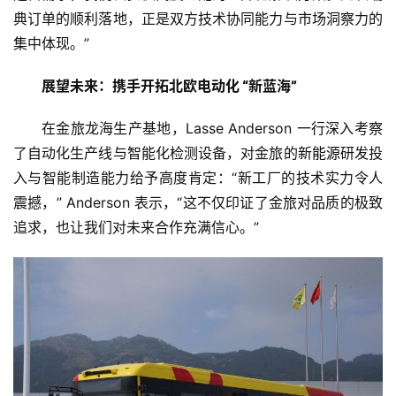
典订单的顺利落地，正是双方技术协同能力与市场洞察力的
首
集中体现。”
页
展望未来：携手开拓北欧电动化 “新蓝海”
资
在金旅龙海生产基地，Lasse Anderson 一行深入考察
讯
了自动化生产线与智能化检测设备，对金旅的
新能源
研发投
入与智能制造能力给予高度肯定：“新工厂的技术实力令人
商
震撼，” Anderson 表示，“这不仅印证了金旅对品质的极致
业
追求，也让我们对未来合作充满信心。”
消
费
生
活
科
技