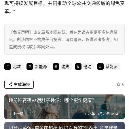
现可持续发展目标，共同推动全球公共交通领域的绿色变
革。”
【免责声明】该文章系本网转载，旨在为读者提供更多信息资
讯。所涉内容不构成任何投资、消费建议，仅供读者参考。如
造成侵权请联系本网处理。
北欧
新能源
瑞典
电动
系能源
生成海报
0
睡前吃宵夜vs饿肚子睡觉：哪个更伤健康？
上一篇
2025年10月29日 09:49
阳台种菜9种重金属超标 网销百万的“营养土”竟是建筑