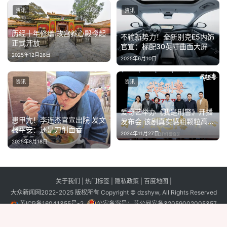
资讯
资讯
历经十年修缮 故宫养心殿今起
不输新势力！全新别克E5内饰
正式开放
官宣：标配30英寸曲面大屏
2025年12月26日
2025年6月10日
资讯
资讯
爱奇艺举办《我是刑警》开播
患甲亢！李连杰官宣出院 发文
发布会 该剧真实感粗颗粒高品
报平安：还是刀削面香
质获好评受期待
2024年11月27日
2025年8月18日
关于我们
|
热门标签
|
隐私政策
|
百度地图
|
大众新闻网2022-2025 版权所有 Copyright © dzshyw, All Rights Reserved
苏ICP备16041355号-2
公安备案号：
苏公网安备32059002005357
号