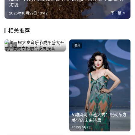
垃圾
2025年10月29日 10:42
下一篇
相关推荐
第三届大秦音乐节咸阳盛大开
资讯
资讯
票，奏响文旅融合发展强音
2025年5月30日
V韵风尚·非遗大秀：织就东方
美学的未来诗篇
2025年5月7日