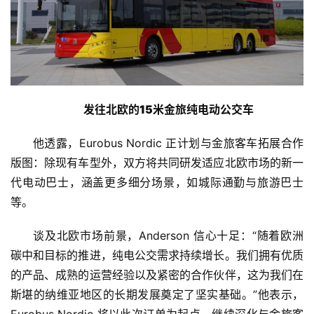
登录
注册
财
经
教
育
发往北欧的15米金旅纯电动公交车
专
他透露，Eurobus Nordic 正计划与金旅客车拓展合作
题
版图：除现有车型外，双方将共同研发适应北欧市场的新一
代电动巴士，涵盖更多细分场景，如城际通勤与旅游巴士
汽
等。
车
·
谈及北欧市场前景，Anderson 信心十足：“随着欧洲
新
碳中和目标的推进，纯电公交需求持续增长。我们拥有优质
能
的产品、成熟的运营经验以及紧密的合作伙伴，这为我们在
源
斯堪的纳维亚地区的长期发展奠定了坚实基础。”他表示，