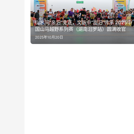
山水间“亲汨”竞逐，文脉中“甜汨”传承 2025中
国山马越野系列赛（湖南汨罗站）圆满收官
2025年10月20日