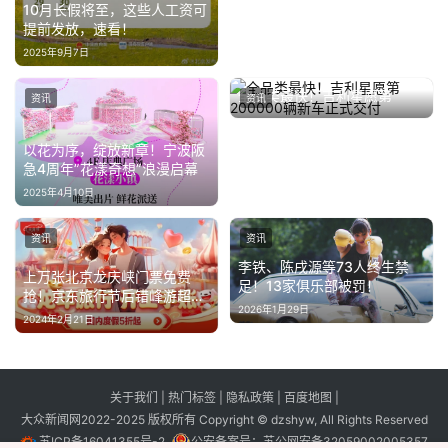
10月长假将至，这些人工资可
提前发放，速看！
2025年9月7日
全品类最快！吉利星愿第
资讯
资讯
200000辆新车正式交付
2025年5月21日
以花为序，绽放新章！宁波阪
急4周年”花漾奇想”浪漫启幕
2025年4月10日
资讯
资讯
李铁、陈戌源等73人终生禁
上万张北京龙庆峡门票免费
足！13家俱乐部被罚！
抢！京东旅行节后错峰游超值
2026年1月29日
开启
2024年2月21日
关于我们
|
热门标签
|
隐私政策
|
百度地图
|
大众新闻网2022-2025 版权所有 Copyright © dzshyw, All Rights Reserved
苏ICP备16041355号-2
公安备案号：
苏公网安备32059002005357