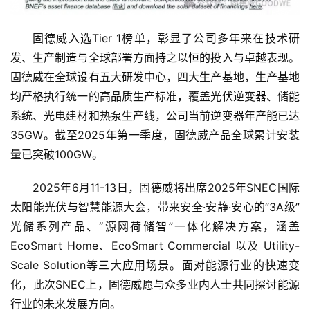
商
业
固德威入选Tier 1榜单，彰显了公司多年来在技术研
消
发、生产制造与全球部署方面持之以恒的投入与卓越表现。
费
固德威在全球设有五大研发中心，四大生产基地，生产基地
生
均严格执行统一的高品质生产标准，覆盖光伏逆变器、储能
活
系统、光电建材和热泵生产线，公司当前逆变器年产能已达
35GW。截至2025年第一季度，固德威产品全球累计安装
科
量已突破100GW。
技
登录
注册
2025年6月11-13日，固德威将出席2025年SNEC国际
财
太阳能光伏与智慧能源大会，带来安全·安静·安心的“3A级”
经
光储系列产品、“源网荷储智”一体化解决方案，涵盖
EcoSmart Home、EcoSmart Commercial 以及 Utility-
教
Scale Solution等三大应用场景。面对能源行业的快速变
育
化，此次SNEC上，固德威愿与众多业内人士共同探讨能源
行业的未来发展方向。
专