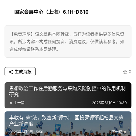
题
国家会展中心（上海）6.1H-D610
汽
车
【免责声明】该文章系本网转载，旨在为读者提供更多信息资
·
讯。所涉内容不构成任何投资、消费建议，仅供读者参考。如
新
造成侵权请联系本网处理。
能
源
生成海报
0
思想政治工作在后勤服务与采购风险防控中的作用机制
研究
上一篇
2025年6月9日 13:30
丰收有“蒜”法，致富新“钾”持，国投罗钾擎起杞县大蒜
产业新高度
2025年6月9日 15:50
下一篇