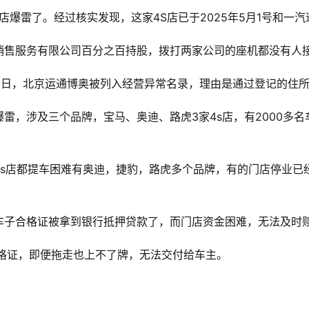
店爆雷了。经过核实发现，这家4S店已于2025年5月1号和一
销售服务有限公司百分之百持股，拨打两家公司的座机都没有人
2日，北京运通博奥被列入经营异常名录，理由是通过登记的住
雷，涉及三个品牌，宝马、奥迪、路虎3家4s店，有2000多
s店都提车困难有奥迪，捷豹，路虎多个品牌，有的门店停业已
车子合格证被拿到银行抵押贷款了，而门店资金困难，无法及时
合格证，即便拖走也上不了牌，无法交付给车主。