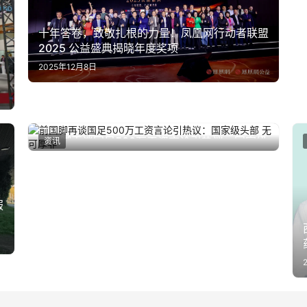
十年答卷，致敬扎根的力量！凤凰网行动者联盟
2025 公益盛典揭晓年度奖项
2025年12月8日
前国脚再谈国足500万工资言论引热议：国家级
资讯
2025年6月21日
头部 无可厚非
服