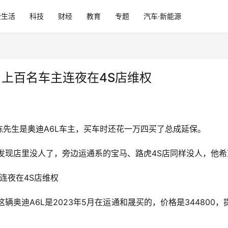
费生活
科技
财经
教育
专题
汽车·新能源
 上百名车主连夜在4S店维权
陈先生是
奥迪
A6L车主，买车时还花一万四买了总成延保。
发现店里没人了，旁边运通系的宝马、路虎4S店同样没人，他
连夜在4S店维权
奥迪A6L是2023年5月在运通和晟买的，价格是344800，