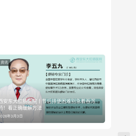
资讯
西安东大肛肠医院丨节后排便困难别急着吞泻
药！看正确缓解方法
2026年3月3日