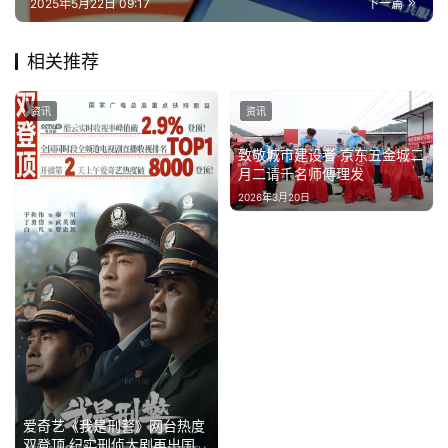
2025年5月22日 09:17
下一篇
相关推荐
资讯
资讯
致敬城市建设者 京东五金城二
月二请千名师傅理发
2026年3月20日
爱奇艺《我是刑警》网台热度
双登顶 纪实刑侦大剧再出国民