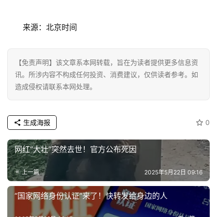
科
技
来源：北京时间
登录
注册
财
经
【免责声明】该文章系本网转载，旨在为读者提供更多信息资
讯。所涉内容不构成任何投资、消费建议，仅供读者参考。如
教
造成侵权请联系本网处理。
育
专
生成海报
0
题
网红“大壮”突然去世！官方公布死因
汽
车
上一篇
2025年5月22日 09:16
·
新
“国家网络身份认证”来了！快转发给身边的人
能
源