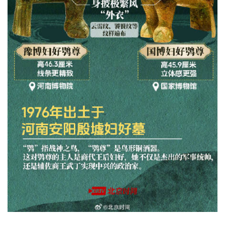
首
页
资
讯
商
业
消
费
生
活