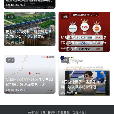
佳作
2024年11月30日
资讯
资讯
用时仅270分钟！鹰厦铁路首
次“钢换混”桥梁大修完成
618最终战报出炉：电视领域
TCL勇夺第一，国货全面霸榜
2025年5月30日
2025年7月8日
资讯
资讯
新疆阿克苏地区拜城县发生3.1
中国游泳赢了！潘展乐100米
级地震，震源深度10千米
自由泳破世界纪录夺冠
2025年11月25日
2024年8月1日
关于我们
|
热门标签
|
隐私政策
|
百度地图
|