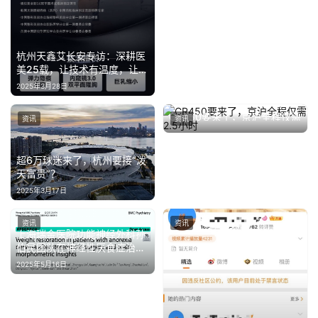
车
·
新
杭州天鑫艾长安专访：深耕医
能
美25载，让技术有温度，让美
源
丽有使命
2025年3月28日
CR450要来了，京沪全程仅需
资讯
资讯
2.5小时
2024年1月11日
超6万球迷来了，杭州要接“泼
天富贵”？
2025年3月17日
资讯
资讯
上海瑞金医院功能神经外科孙
伯民团队在神经性厌食症治疗
领域取得突破性进展
2025年5月16日