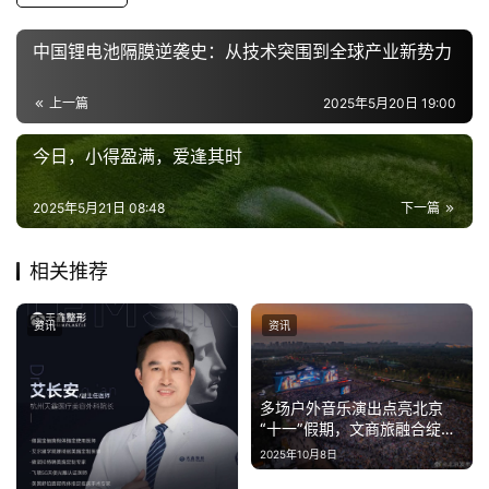
费
生
中国锂电池隔膜逆袭史：从技术突围到全球产业新势力
活
上一篇
2025年5月20日 19:00
科
今日，小得盈满，爱逢其时
技
登录
注册
2025年5月21日 08:48
下一篇
财
经
相关推荐
教
育
资讯
资讯
专
多场户外音乐演出点亮北京
题
“十一”假期，文商旅融合绽放
城市活力
2025年10月8日
汽