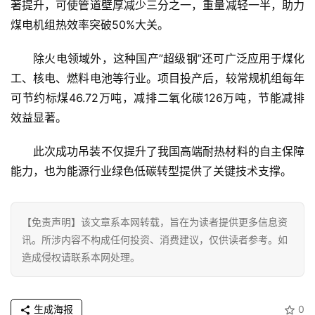
著提升，可使管道壁厚减少三分之一，重量减轻一半，助力
煤电机组热效率突破50%大关。
除火电领域外，这种国产”超级钢”还可广泛应用于煤化
工、核电、燃料电池等行业。项目投产后，较常规机组每年
可节约标煤46.72万吨，减排二氧化碳126万吨，节能减排
效益显著。
首
此次成功吊装不仅提升了我国高端耐热材料的自主保障
页
能力，也为能源行业绿色低碳转型提供了关键技术支撑。
资
讯
【免责声明】该文章系本网转载，旨在为读者提供更多信息资
讯。所涉内容不构成任何投资、消费建议，仅供读者参考。如
商
造成侵权请联系本网处理。
业
消
生成海报
0