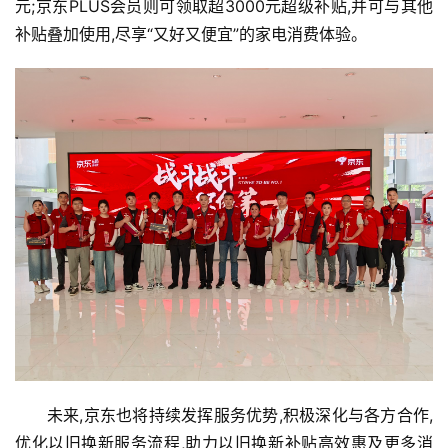
元;京东PLUS会员则可领取超3000元超级补贴,并可与其他
教
补贴叠加使用,尽享“又好又便宜”的家电消费体验。
育
专
题
汽
车
·
新
能
源
未来,京东也将持续发挥服务优势,积极深化与各方合作,
优化以旧换新服务流程,助力以旧换新补贴高效惠及更多消