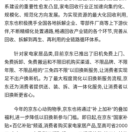
系建设的重要性愈发凸显,家电回收行业正加速向集约化、
资
讯
规模化、规范化方向发展。为实现资源的最大化回收利用,
京东也积极携手全国各地拆解企业、零部件厂商等上下游伙
商
伴,不断精细化处置通路,畅通回收产业链的各个环节,完善从
业
回收、拆解到再生、再利用的全链路循环体系。
消
针对家电家居品类,目前京东已推出了旧机免费上门、
费
免费拆卸、免费搬运和不限旧机购买渠道、不限品牌、不限
生
年限、不限品相的“三免四不限”以旧换新服务,让消费者实现
活
足不出户换新机。为了最大程度简化以旧换新服务流程,京
东还为消费者提供送、装、拆、清一体化服务,让消费者以
科
旧换新更省心。
技
登录
注册
今年的京东心动购物季,京东也将通过“补上加补”的叠加
财
福利,进一步降低以旧换新参与门槛。即日起,在京东“国家补
经
贴×百亿补贴”频道,消费者购买家电家居产品,至高可省2000