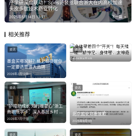
产学研深度联动！Spes诗裴丝联合浙大在内高校加速
头皮多肽技术商业转化
2025年5月14日 13:51
下一篇
相关推荐
身体藏着四个“开关”！每天揉
资讯
资讯
一揉，精神足、身体暖，太神
2025年6月2日
奇了！
墨盒买哪家好？格之格提醒你
一定要选靠谱大品牌
2026年2月12日
资讯
资讯
“护瞳助成长 知行暖童心”浙工
商职院学子：深入基层乡村 守
北京国安郑重致歉
护儿童清晰视界
2026年7月17日
2025年9月1日
资讯
资讯