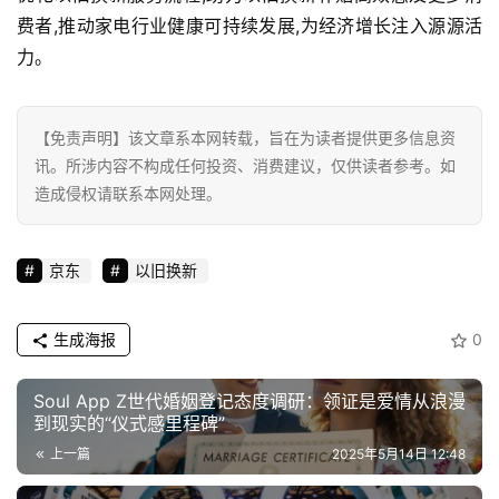
费者,推动家电行业健康可持续发展,为经济增长注入源源活
力。
【免责声明】该文章系本网转载，旨在为读者提供更多信息资
讯。所涉内容不构成任何投资、消费建议，仅供读者参考。如
造成侵权请联系本网处理。
京东
以旧换新
生成海报
0
Soul App Z世代婚姻登记态度调研：领证是爱情从浪漫
到现实的“仪式感里程碑”
上一篇
2025年5月14日 12:48