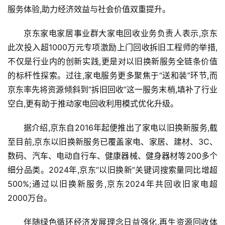
服务体验,助力经济效益与社会价值双重提升。
京东家电家居事业群大家电回收业务负责人表示,京东
此次投入超1000万元专项激励上门回收拆旧工程师的举措,
不仅是行业内的创新实践,更是对以旧换新服务全链条价值
的标杆性探索。过往,家电服务更多聚焦于“送和装”环节,而
京东率先将资源倾斜到“拆旧回收”这一服务末梢,填补了行业
空白,更有助于推动家电回收利用模式优化升级。
据介绍,京东自2016年起便推出了家电以旧换新服务,截
至目前,京东以旧换新服务已覆盖家电、家居、建材、3C、
数码、汽车、电动自行车、健康器械、健身器材等200多个
细分品类。2024年,京东“以旧换新”关键词搜索量同比增超
500%;通过以旧换新服务,京东2024年共回收旧家电超
首
2000万台。
页
伴随绿色循环经济发展理念日益强化,再生资源回收体