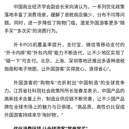
登录
注册
中国商业经济学会副会长宋向清认为，一系列优化政策
财
落地丰富了消费场景，缓解了退税商店偏少、分布不均等问
经
题。同时，进一步降低了购物门槛，激发外国游客更多“随
手买”“多次买”的消费行为。
教
育
外卡POS机覆盖率提升，支付宝、微信等移动支付的
“外卡内绑”和“外包内用”能力不断迭代，让不少地区实现了
专
“碰一下”可支付。北京、上海、深圳等地还推出多语种退税
题
指南和电子地图，让外国游客“买得放心、退得省心”。
汽
外国游客的“购物车”也折射出“中国制造”的全球竞争
车
力。江苏省社科院社会政策所所长张春龙表示，中国产品的
·
高新技术含量上升、制造业供应链不断完善，让不少国产品
新
牌在全球市场上的魅力与日俱增。“高品质、高性价比促成
能
外国游客持续来华‘淘好物’。”
源
优化消费环境 让全球游客“常来常买”