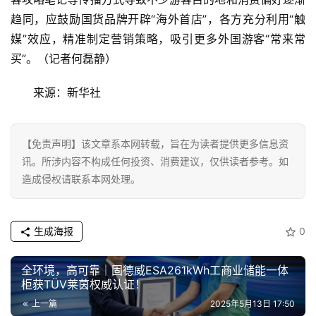
趋同，应鼓励国货品牌开辟“海外首店”，各方充分利用“触
媒”效应，精准制定营销策略，吸引更多外国游客“常来常
买”。（记者何磊静）
来源：新华社
【免责声明】该文章系本网转载，旨在为读者提供更多信息资
讯。所涉内容不构成任何投资、消费建议，仅供读者参考。如
造成侵权请联系本网处理。
生成海报
0
全环境，高可靠｜固德威ESA261kWh工商业储能一体
柜获TÜV莱茵权威认证！
上一篇
2025年5月13日 17:50