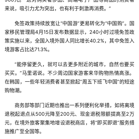
来说，吸引力尤为突出，也有利于刺激再消费。”
首
页
免签政策持续放宽让“中国游”更易转化为“中国购”。国
家移民管理局4月15日发布数据显示，240小时过境免签政
资
策实施以来，全国入境外国人同比增长40.2%，其中免签入
讯
境游客占比达71.3%。
商
“能停留更久，就可以去更多附近的城市，自然也要买
业
买买。”马里诺说。不少周边国家游客来华购物热情高涨。
在韩国，一些年轻消费者甚至掀起“周五下班飞中国”的短途
消
购物潮。
费
生
商务部等部门近期也推出一系列便利化举措，如将离境
活
退税起退点从500元降至200元、现金退税限额提高至2万
元，在境外旅客聚集地增设退税商店，将“即买即退”服务措
科
施推广至全国等。
技