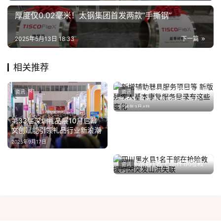
厚度仅0.02毫米！太钢集团首发两款“手撕钢”
2025年5月13日 18:33
下一篇
相关推荐
新增辅助器具服务项目等 新版
资讯
资讯
残疾人基本康复服务目录有这
2025年3月4日
些变化
第33届深圳礼品展10月启幕
文创赋能引领礼品行业新浪潮
2025年9月17日
中国营养学会发布《婴幼儿辅
2026年5月18日
四川黑水县1名干部在抢险救
食质地五阶分级指南》团标 英
资讯
资讯
援时因突发山洪失联
氏作为起草单位之一参与共建
2024年7月25日
恭和老年公寓：六年PPP模式
沙特正在努力吸引汽车工业的
2023年7月24日
2025年9月30日
公建民营养老服务
配套产业
资讯
资讯
关于我们
|
热门标签
|
隐私政策
|
百度地图
|