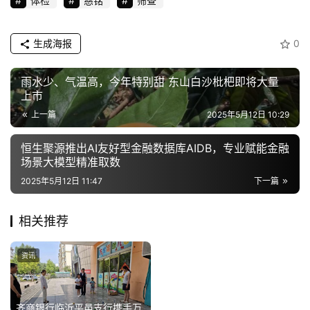
体检
慈铭
筛查
生成海报
0
雨水少、气温高，今年特别甜 东山白沙枇杷即将大量
上市
上一篇
2025年5月12日 10:29
恒生聚源推出AI友好型金融数据库AIDB，专业赋能金融
场景大模型精准取数
2025年5月12日 11:47
下一篇
相关推荐
吉市·有戏—2025北京西城百
2025年8月7日
姓戏剧文化市集“精彩剧透”
资讯
资讯
（演出篇）
齐商银行临沂平邑支行携手万