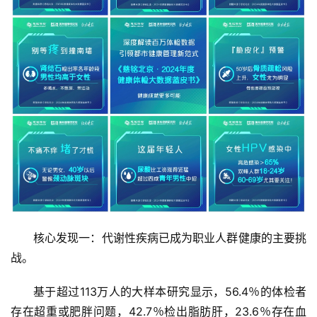
科
技
登录
注册
财
经
教
育
专
题
汽
核心发现一：代谢性疾病已成为职业人群健康的主要挑
车
战。
·
新
基于超过113万人的大样本研究显示，56.4％的体检者
能
存在超重或肥胖问题，42.7％检出脂肪肝，23.6％存在血
源