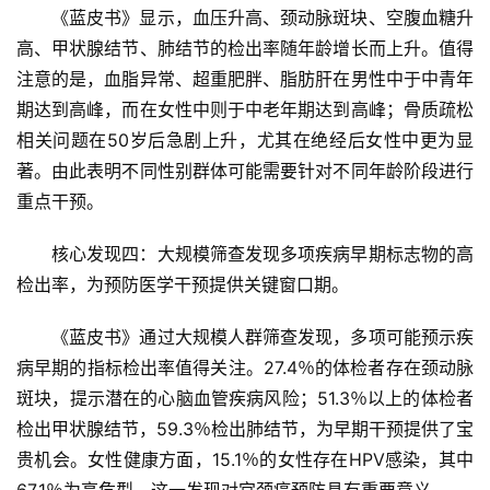
《蓝皮书》显示，血压升高、颈动脉斑块、空腹血糖升
高、甲状腺结节、肺结节的检出率随年龄增长而上升。值得
注意的是，血脂异常、超重肥胖、脂肪肝在男性中于中青年
期达到高峰，而在女性中则于中老年期达到高峰；骨质疏松
相关问题在50岁后急剧上升，尤其在绝经后女性中更为显
著。由此表明不同性别群体可能需要针对不同年龄阶段进行
重点干预。
核心发现四：大规模筛查发现多项疾病早期标志物的高
检出率，为预防医学干预提供关键窗口期。
《蓝皮书》通过大规模人群筛查发现，多项可能预示疾
病早期的指标检出率值得关注。27.4％的体检者存在颈动脉
斑块，提示潜在的心脑血管疾病风险；51.3％以上的体检者
检出甲状腺结节，59.3％检出肺结节，为早期干预提供了宝
贵机会。女性健康方面，15.1％的女性存在HPV感染，其中
67.1％为高危型，这一发现对宫颈癌预防具有重要意义。