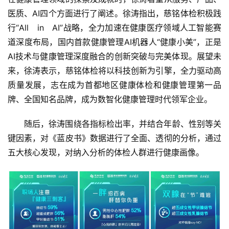
医质、AI四个方面进行了阐述。徐涛指出，慈铭体检积极践
行“All　in　AI”战略，全力加速在健康医疗领域人工智能赛
道深度布局，国内首款健康管理AI机器人“健康小美”，正是
首
AI技术与健康管理深度融合的创新突破与完美体现。展望未
页
来，徐涛表示，慈铭体检将以科技创新为引擎，全力驱动高
质量发展，志在成为首都地区健康体检和健康管理第一品
资
讯
牌、全国知名品牌，成为数智化健康管理时代领军企业。
随后，徐涛围绕各指标检出率，并结合年龄、性别等关
商
键因素，对《蓝皮书》数据进行了全面、透彻的分析，通过
业
五大核心发现，对纳入分析的体检人群进行健康画像。
消
费
生
活