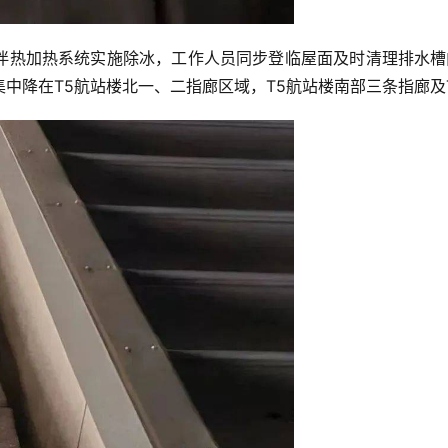
伴热加热系统实施除冰，工作人员同步登临屋面及时清理排水槽内
中降在T5航站楼北一、二指廊区域，T5航站楼南部三条指廊及