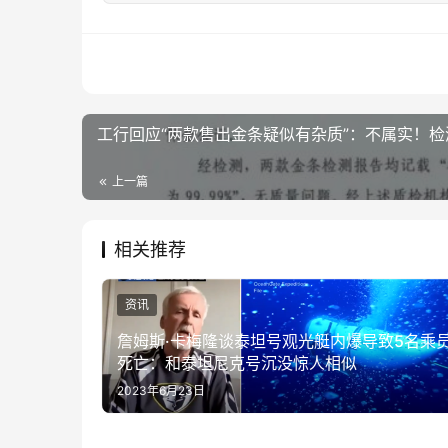
工行回应“两款售出金条疑似有杂质”：不属实！检测
上一篇
相关推荐
资讯
詹姆斯·卡梅隆谈泰坦号观光艇内爆导致5名乘
死亡：和泰坦尼克号沉没惊人相似
2023年6月23日