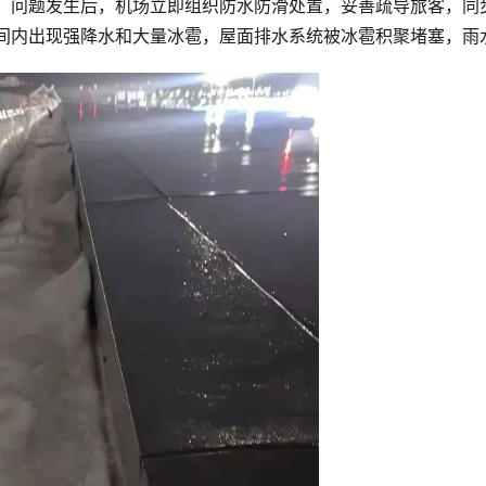
况。问题发生后，机场立即组织防水防滑处置，妥善疏导旅客，同
时间内出现强降水和大量冰雹，屋面排水系统被冰雹积聚堵塞，雨