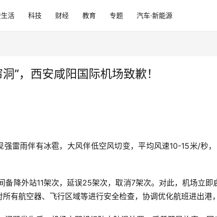
费生活
科技
财经
教育
专题
汽车·新能源
帘洞”，西安咸阳国际机场致歉！
出现强雷雨伴有冰雹，大风伴低空风切变，平均风速10-15米/秒，阵
间备降外站11架次，延误25架次，取消7架次。对此，机场立
对所有航空器、飞行区域等进行安全检查，协调优化航班进出港