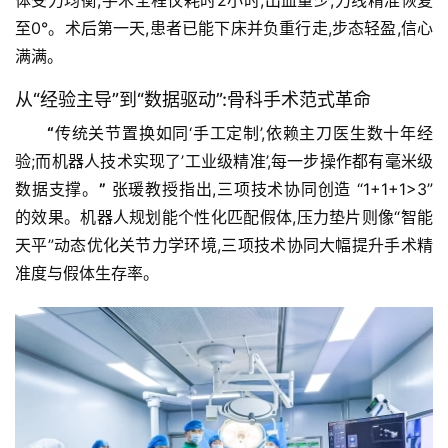
体受力均衡;手术全程仅耗时2小时,出血量少,力线精准恢复
至0°。术后第一天,患者已能下床并负重行走,步态轻盈,信心
满满。
从“经验主导”到“数据驱动”:骨科手术范式革命
“
传统关节置换如同‘手工定制’,依赖主刀医生数十年经
验;而机器人技术实现了’工业级精准’,每一步操作都有毫米级
首
数据支撑。
”
 张瑗教授指出,三项技术协同创造 “1+1+1>3” 
页
的效果。机器人规划能个性化匹配假体,压力垫片则像“智能
天平”动态优化关节力学环境,三项技术协同大幅提升手术精
资
准度与假体生存率。
讯
商
业
消