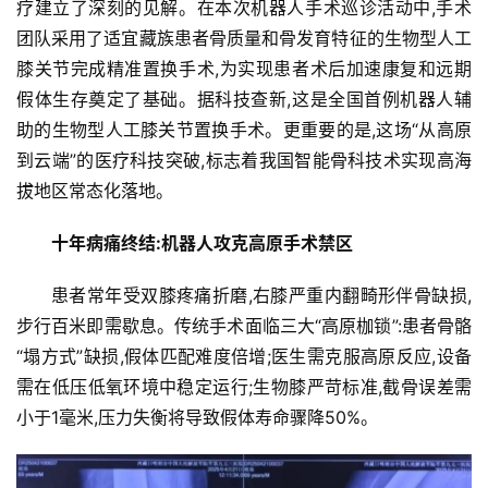
疗建立了深刻的见解。在本次机器人手术巡诊活动中,手术
团队采用了适宜藏族患者骨质量和骨发育特征的生物型人工
膝关节完成精准置换手术,为实现患者术后加速康复和远期
假体生存奠定了基础。据科技查新,这是全国首例机器人辅
助的生物型人工膝关节置换手术。更重要的是,这场“从高原
到云端”的医疗科技突破,标志着我国智能骨科技术实现高海
拔地区常态化落地。
十年病痛终结:机器人攻克高原手术禁区
患者常年受双膝疼痛折磨,右膝严重内翻畸形伴骨缺损,
步行百米即需歇息。传统手术面临三大“高原枷锁”:患者骨骼
“塌方式”缺损,假体匹配难度倍增;医生需克服高原反应,设备
需在低压低氧环境中稳定运行;生物膝严苛标准,截骨误差需
小于1毫米,压力失衡将导致假体寿命骤降50%。