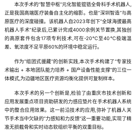
本次手术的“智慧中枢”元化智能锟铻全骨科手术机器人,
·
正是我国高端医疗装备自主化的缩影。也是“深圳智造”与高
新
能
原医疗的深度碰撞。该机器人自2023年创下“全球海拔最高
源
机器人手术”纪录后,已累计完成4000余例关节置换,其独创
的高原套件包含17项专利技术,可在-20℃至40℃极端温
差、氧浓度不足平原60%的环境中稳定运行。
作为”组团式援藏”的创新实践,本次手术构建了“专家技
术输出 + 本地团队能力培养 + 国产设备性能支撑”的三位一
体模式,为边疆地区医疗资源均衡化提供可复制样本。
本次手术的另一个创新是,检验了由重庆市技术创新和
应用发展重点项目资助研发的力感应垫片在手术机器人系统
中的整合应用效果。这一前沿技术的应用,弥补了机器人关
节手术当中欠缺的“力感知和力反馈”这一重要功能,实现了精
准无损截骨和实时动态软组织平衡的双重目标。