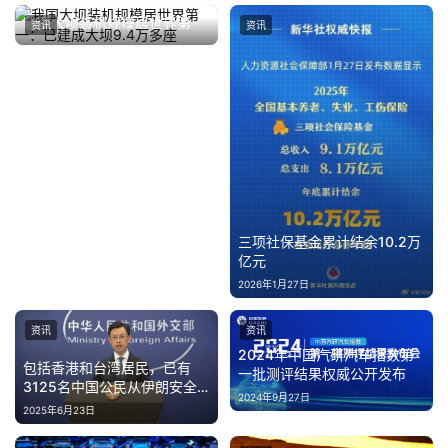
我国大坝装机规模居世界第
资讯
资讯
一：已建成大坝9.4万多座
2025年5月23日
三项社保基金累计结余10.2万
亿元
2026年1月27日
资讯
资讯
2024年中国汽研汽车指数第
包括香港和台湾居民，已有
一批测评结果权威公开发布
3125名中国公民从伊朗安全
2024年9月27日
撤离
2025年6月23日