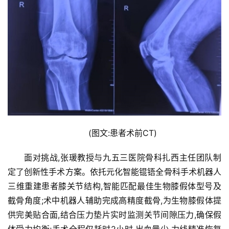
(图文:患者术前CT)
面对挑战,张瑗教授与九五三医院骨科扎西主任团队制
定了创新性手术方案。依托元化智能锟铻全骨科手术机器人
三维重建患者膝关节结构,智能匹配最佳生物膝假体型号及
截骨角度;术中机器人辅助完成高精度截骨,为生物膝假体提
供完美贴合面,结合压力垫片实时监测关节间隙压力,确保假