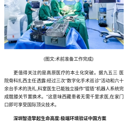
费
生
活
科
技
登录
注册
财
(图文:术前准备工作完成)
经
更值得关注的是高原医疗的本土化突破。据九五三 医
教
院骨科扎西主任透露:经过三次“数字化手术巡诊”活动和六十
育
余台手术的洗礼,科室医生已能独立操作“锟铻”机器人系统完
成髋膝关节置换术。”这意味西藏患者无需千里求医,在家门
专
题
口即可享受国际顶尖技术。
深圳智造擎起生命高度:极端环境验证中国方案
汽
车