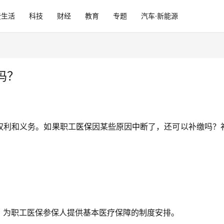
费生活
科技
财经
教育
专题
汽车·新能源
吗？
权利和义务。如果职工
医保
因某些原因
中断
了，还可以补缴吗？
，为职工医保参保人提供基本医疗保障的制度安排。