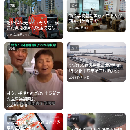
资讯
资讯
新余学院暑期实践团三下乡深
耕乡村美育纪实
配备L4级无人车+无人机！宿
迁应急救援京东狼族保障队正
2026年7月15日
式成立
2025年10月27日
资讯
资讯
金旅155辆客车批量发运科威
特 深化中东市场布局助力公共
交通升级
2025年4月14日
孙女带爷爷奶奶旅游 出发前要
先宣誓笑翻网友
2023年7月21日
资讯
资讯
透过数据看消费 多领域蓬勃发
展彰显经济活力
央视曝光：农村生活污水治理