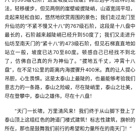
法，轻移缓步，但见两侧的崖壁峻拔陡峭，山道宽阔平坦，
走起来轻松自如，悠然地欣赏周围的景色；我们走过龙门至
升仙坊的“不紧不慢又十八”的767级石阶，这段是十八盘中
最长的，石阶越来越陡峭已经升到50度了；我们又走进升
仙坊至南天门的“紧十八”的473级石阶，但见石梯直直地如
站立一般，坡度已达70至80度。顿感自己已经找不到北
了，仿佛自己真的升为神仙了。“拔地五千丈，冲霄十八
盘”，在不足1公里的距离内海拔骤升400米。真的让人提心
首
吊胆，心生畏惧。这是太泰山上最陡的，也最能够考验我们
页
意志力的一条路，泰山之险峻，尽在陡峭里，泰山之壮美，
尽在登攀中，泰山之雄伟，尽在十八盘！
资
讯
“天门一长啸，万里清风来！我们终于从山脚下登上了
泰山顶上这组红色的跨道门楼式建筑！标志性建筑，旗帜的
商
所在，那也是鼓舞我们前行的希望和力量所在的南天门！”
业