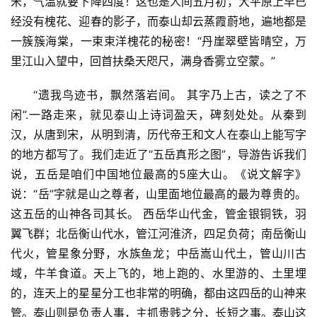
米，气温就要下降四度！这也是人间五月初，大平原上早已
经没有槐花、迎春的影子，而泰山却云蒸霞蔚地，遍地都是
一簇簇海棠，一束束洋槐花的秘密！“丹崖翠壁皆晴空，万
里江山入望中，回首扶桑天咫尺，满身香雾立空蒙。”
“遗我鸟迹书，飘然落岩间。 其字乃上古，读之了不
闲”.一路走来，就见泰山上诗词盈天，碑刻处处。从秦到
汉，从唐到宋，从明到清，历代帝王和文人在泰山上能写字
的地方都写了。我们走近了“五岳真形之图”，导游告诉我们
说，五岳是咱们中国地位最高的5座大山。《说文解字》
说：“岳”字就是山之尊者，山里面地位最高的最为尊贵的。
这五岳的山神各司其长。 西岳华山代金，管金银铜铁，羽
翼飞群；北岳衡山代水，管江河淮济，四足负荷；南岳衡山
代火，管星象分野，水族鱼龙；中岳嵩山代土，管山川古
域，牛羊食道。天上飞的，地上跑的、水里游的、土里埋
的，连天上的星星分工也非常的明确，都由这四岳的山神来
管。泰山则是负责人事，主抓贵贱之分，长短之事。泰山这