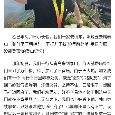
乙巳年5月1日小长假，我们一家去山东，听说要去爬泰
山，顿时来了精神！一下打开了我30年前那场“半途而废，
没能登顶”的登山记忆！
那年初夏，我们一行从青岛来到泰山，当天就岱庙经红
门来到了万仙楼，检了票到了三官庙。由于天太热，加之我
们有一个 同行平日里养尊处优，缺乏锻炼的“猪队友”，到了
回马岭就气虚喘喘，汗流浃背，坚持不住，三瞪眼了，想回
马打道回府了，我们好劝歹劝，好不容易他才终于到达中天
门就在不肯攀登了，无奈之下，我们也不好丢下他，独自继
续攀登，只好跟着他打道回府了！心里却还是心有不甘，设
想以后一定还有机会，能园这个“登顶梦”的！谁料想这一等