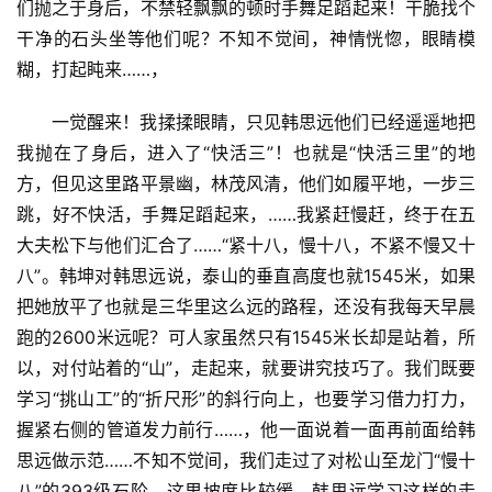
们抛之于身后，不禁轻飘飘的顿时手舞足蹈起来！干脆找个
干净的石头坐等他们呢？不知不觉间，神情恍惚，眼睛模
糊，打起盹来……，
一觉醒来！我揉揉眼睛，只见韩思远他们已经遥遥地把
我抛在了身后，进入了“快活三”！也就是“快活三里”的地
方，但见这里路平景幽，林茂风清，他们如履平地，一步三
跳，好不快活，手舞足蹈起来，……我紧赶慢赶，终于在五
大夫松下与他们汇合了……“紧十八，慢十八，不紧不慢又十
八”。韩坤对韩思远说，泰山的垂直高度也就1545米，如果
把她放平了也就是三华里这么远的路程，还没有我每天早晨
跑的2600米远呢？可人家虽然只有1545米长却是站着，所
以，对付站着的“山”，走起来，就要讲究技巧了。我们既要
学习“挑山工”的“折尺形”的斜行向上，也要学习借力打力，
握紧右侧的管道发力前行……，他一面说着一面再前面给韩
思远做示范……不知不觉间，我们走过了对松山至龙门“慢十
八”的393级石阶，这里坡度比较缓。韩思远学习这样的走