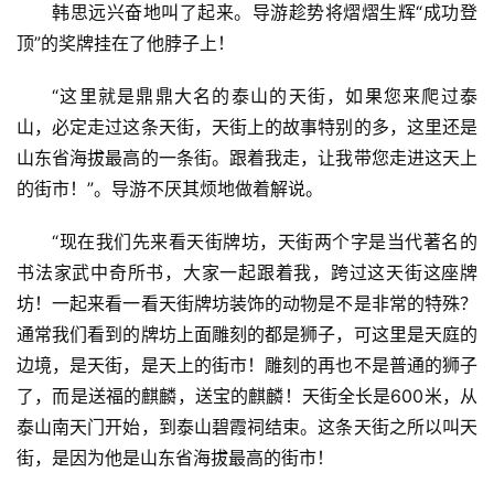
韩思远兴奋地叫了起来。导游趁势将熠熠生辉“成功登
消
顶”的奖牌挂在了他脖子上！
费
生
“这里就是鼎鼎大名的泰山的天街，如果您来爬过泰
活
山，必定走过这条天街，天街上的故事特别的多，这里还是
山东省海拔最高的一条街。跟着我走，让我带您走进这天上
科
的街市！”。导游不厌其烦地做着解说。
技
登录
注册
“现在我们先来看天街牌坊，天街两个字是当代著名的
财
书法家武中奇所书，大家一起跟着我，跨过这天街这座牌
经
坊！一起来看一看天街牌坊装饰的动物是不是非常的特殊？
通常我们看到的牌坊上面雕刻的都是狮子，可这里是天庭的
教
育
边境，是天街，是天上的街市！雕刻的再也不是普通的狮子
了，而是送福的麒麟，送宝的麒麟！天街全长是600米，从
专
泰山南天门开始，到泰山碧霞祠结束。这条天街之所以叫天
题
街，是因为他是山东省海拔最高的街市！