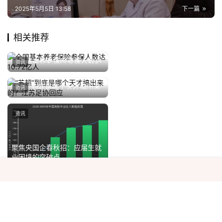
2025年5月5日 13:58
下一篇
相关推荐
35岁参加16次高考，刚刚，
2024年8月13日
全国基本养老保险参保人数达
唐尚珺就最终决定发声
资讯
资讯
10.72亿人
2025年9月26日
中国队U17垫底出局 回国就地
2023年6月23日
“苏超”到底是哪个天才搞出来
解散
资讯
资讯
的？江苏足协回应
2025年6月3日
甘源食品：以严苛标准铸就品
2025年8月19日
质，从源头到生产守护食品安
资讯
资讯
全
聚焦央国企春秋招：应届生就
业困境的突破点
2025年9月2日
关于我们
|
热门标签
|
隐私政策
|
百度地图
|
大众新闻网2022-2025 版权所有 Copyright © dzshyw, All Rights Reserved