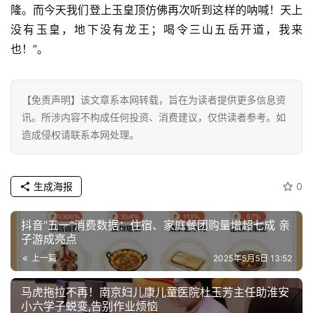
隆。而今天我们登上玉皇顶仿佛再次听到这样的呐喊！天上
没有玉皇，地下没有龙王；喝令三山五岳开道，我来
也！”。
【免责声明】该文章系本网转载，旨在为读者提供更多信息资
讯。所涉内容不构成任何投资、消费建议，仅供读者参考。如
造成侵权请联系本网处理。
生成海报
0
抖音“五一”消费数据：住宿、家庭餐团购量增超七成 亲
子游成亮点
上一篇
2025年5月5日 13:52
马虎拖拉不再！南京妇儿康儿童医院杜玉芳主任助淮安
小六学子蜕变,告别作业烦恼