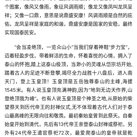
个图案，像风又像雨，象征风调雨顺；像龙又像凤叫龙凤呈
祥；又像一口鼎，意思是说鼎盛安康！风调雨顺是自然的庇
佑，龙凤呈祥是家庭的和谐，鼎盛安康是国家的安稳，最终
实现国泰民安。
“会当凌绝顶，一览众山小”当我们穿着神鞋“步力宝”，
迈着轻盈步伐，带着鲜活的生命，怀着喜悦的心情，拥入了
泰山的怀抱,踏上这泰山极顶，当渺小的灵魂从岱宗坊开始,
踏着古人的足迹不断登攀,竭尽全力战胜十八盘后，进入南
天门，登上玉皇顶！玉皇顶是五岳独尊泰山的主峰,海拔
1545米。有人说玉皇顶充满神韵,因为“地到无边天作界,山
登绝顶我为峰”。也有人说玉皇顶是个神圣之地,从原始的柴
望祭天到历代帝王的封禅仪式,无不体现着古代人们对于泰
山最高峰的无限向往和敬畏。最初秦始皇曾到此祭天。自秦
始皇开始到清代，先后有13代帝王亲登泰山封禅或祭祀，另
外有24代帝王遣官祭祀72次，最爱爬泰山的皇帝就是乾