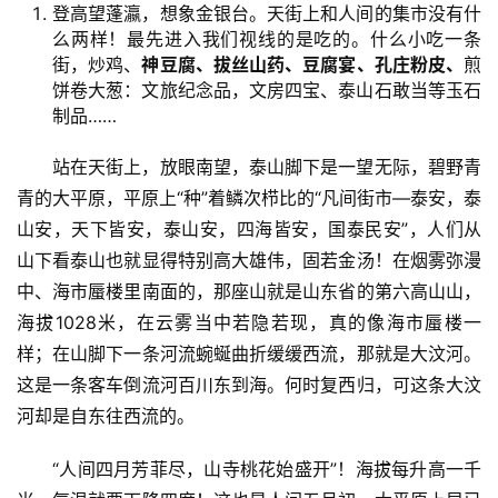
登高望蓬瀛，想象金银台。天街上和人间的集市没有什
汽
么两样！最先进入我们视线的是吃的。什么小吃一条
车
街，炒鸡、
神豆腐
、
拔丝山药
、
豆腐宴
、
孔庄粉皮
、
煎
·
饼卷大葱：文旅纪念品，文房四宝、泰山石敢当等玉石
新
制品……
能
源
站在天街上，放眼南望，泰山脚下是一望无际，碧野青
青的大平原，平原上“种”着鳞次栉比的“凡间街市—泰安，泰
山安，天下皆安，泰山安，四海皆安，国泰民安”，人们从
山下看泰山也就显得特别高大雄伟，固若金汤！在烟雾弥漫
中、海市蜃楼里南面的，那座山就是山东省的第六高山山，
海拔1028米，在云雾当中若隐若现，真的像海市蜃楼一
样；在山脚下一条河流蜿蜒曲折缓缓西流，那就是大汶河。
这是一条客车倒流河百川东到海。何时复西归，可这条大汶
河却是自东往西流的。
“人间四月芳菲尽，山寺桃花始盛开”！海拔每升高一千