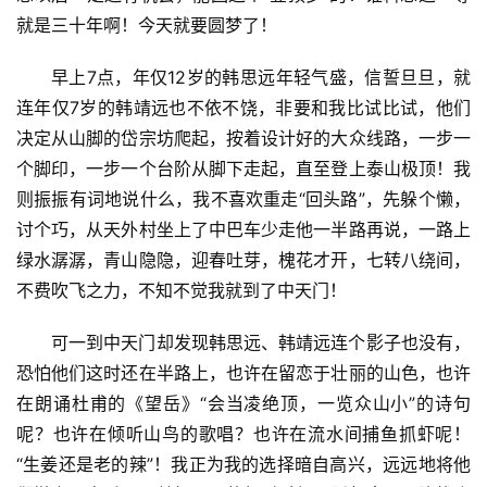
就是三十年啊！今天就要圆梦了！
早上7点，年仅12岁的韩思远年轻气盛，信誓旦旦，就
连年仅7岁的韩靖远也不依不饶，非要和我比试比试，他们
决定从山脚的岱宗坊爬起，按着设计好的大众线路，一步一
个脚印，一步一个台阶从脚下走起，直至登上泰山极顶！我
则振振有词地说什么，我不喜欢重走“回头路”，先躲个懒，
讨个巧，从天外村坐上了中巴车少走他一半路再说，一路上
绿水潺潺，青山隐隐，迎春吐芽，槐花才开，七转八绕间，
不费吹飞之力，不知不觉我就到了中天门！
可一到中天门却发现韩思远、韩靖远连个影子也没有，
恐怕他们这时还在半路上，也许在留恋于壮丽的山色，也许
在朗诵杜甫的《望岳》“会当凌绝顶，一览众山小”的诗句
呢？也许在倾听山鸟的歌唱？也许在流水间捕鱼抓虾呢！
“生姜还是老的辣”！我正为我的选择暗自高兴，远远地将他