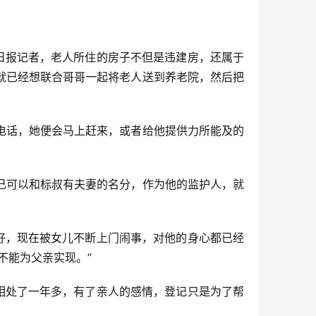
日报记者，老人所住的房子不但是违建房，还属于
就已经想联合哥哥一起将老人送到养老院，然后把
电话，她便会马上赶来，或者给他提供力所能及的
己可以和标叔有夫妻的名分，作为他的监护人，就
好，现在被女儿不断上门闹事，对他的身心都已经
不能为父亲实现。”
相处了一年多，有了亲人的感情，登记只是为了帮