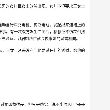
拉黑的女儿覃女士忽然出现。女儿不但要求王女士
电动自行车充电桩、剪断电线，发起狠来连墙上的
于事。有一次双方发生冲突后，标叔还不慎跌倒扭
外界联系，邻居想帮忙就会换来她的恶言相向。
示，王女士从来没有问他要过任何的钱财，给他的
对她印象很差，但只是感觉，说不出原因。”哥哥