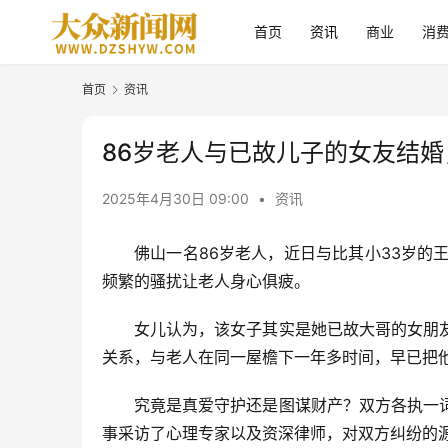
首页
资讯
商业
消
首页
资讯
86岁老人与已故儿子的女友结婚
2025年4月30日 09:00
•
资讯
佛山一名86岁老人，近日与比其小33岁
频繁的骚扰让老人身心俱疲。
女儿认为，该女子其实是她已故大哥的女朋
关系，与老人在同一屋檐下一年多时间，早已把
究竟是真爱守护还是图谋财产？双方各执一
事采访了心理专家以及资深律师，对双方纠纷的