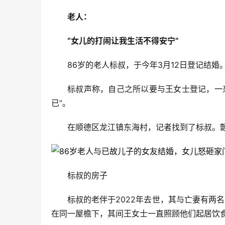
老人：
“女儿的打闹让我生活不得安宁”
86岁的老人标叔，于今年3月12日登记结
标叔声称，自己之所以要与王女士登记，一
已”。
在顺德区龙江镇东海村，记者找到了标叔。
标叔的房子
标叔的老伴于2022年去世，其与亡妻有两
在同一屋檐下，其间王女士一直照顾他们起居饮