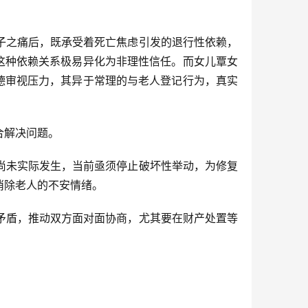
子之痛后，既承受着死亡焦虑引发的退行性依赖，
这种依赖关系极易异化为非理性信任。而女儿覃女
德审视压力，其异于常理的与老人登记行为，真实
合解决问题。
尚未实际发生，当前亟须停止破坏性举动，为修复
消除老人的不安情绪。
矛盾，推动双方面对面协商，尤其要在财产处置等