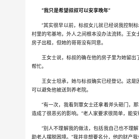
“我只是希望叔叔可以安享晚年”
“其实很早以前，标叔女儿就已经说我控制
村里的宅基地，外人之间根本没办法流转。王女
房子出租，但她的哥哥没有同意。
王女士说，标叔的确在他的房子里为她留出
帮忙。
王女士坦承，她与标叔确实已经登记。这是
可以避免他被送到养老院。
“有一次，我看到覃女士还拿着斧头砸门，
造成了很恶劣的影响。“老人家要求很简单，能安
“别人不理解我的做法，包括我自己也不理
助老人摆脱困境。“我并非想要名分，他的财产我