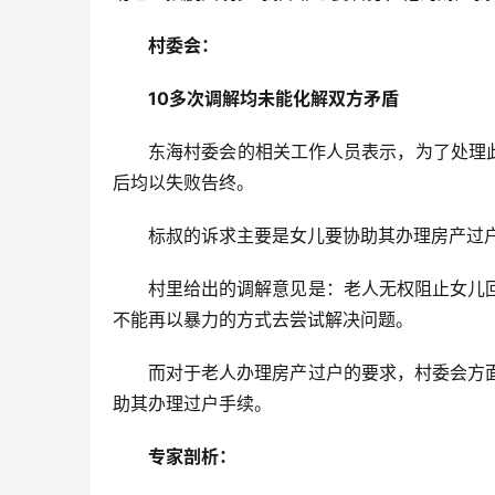
村委会：
10多次调解均未能化解双方矛盾
东海村委会的相关工作人员表示，为了处理此
后均以失败告终。
标叔的诉求主要是女儿要协助其办理房产过
村里给出的调解意见是：老人无权阻止女儿
不能再以暴力的方式去尝试解决问题。
而对于老人办理房产过户的要求，村委会方
助其办理过户手续。
专家剖析：