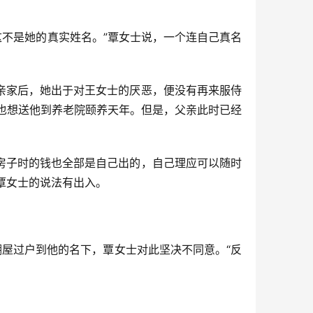
这不是她的真实姓名。”覃女士说，一个连自己真名
亲家后，她出于对王女士的厌恶，便没有再来服侍
也想送他到养老院颐养天年。但是，父亲此时已经
房子时的钱也全部是自己出的，自己理应可以随时
覃女士的说法有出入。
棚屋过户到他的名下，覃女士对此坚决不同意。“反