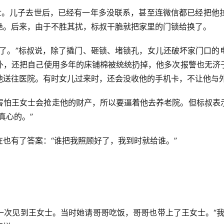
世。儿子去世后，已经有一年多没联系，甚至连微信都已经把他
绝。后来，由于不胜其扰，标叔干脆就把家里的门锁给换了。
次了。”标叔说，除了撬门、砸锁、堵锁孔，女儿还破坏家门口的
外，还把自己使用多年的床铺棉被统统扔掉，他多次报警也无济
他送往医院。有时女儿过来时，还会没收他的手机卡，不让他与
害怕王女士会抢走他的财产，所以要逼着他去养老院。但标叔表
真心的。”
也有了答案：“谁把我照顾好了，我到时就给谁。”
一次见到王女士。当时她请哥哥吃饭，哥哥也带上了王女士。“我