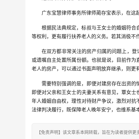
广东宝慧律师事务所律师蔺存宝表示，在这
根据民法典规定，标叔与王女士的婚姻符合
等权利，更有履行扶养老人的义务。若其消极不
在双方都非常关注的房产归属的问题上，登
或遗嘱自主处置所属份额。也就是说，目前作为
老人的房产，可以通过书面声明放弃继承，则更
需要特别强调的是，即便对建房存在出资的
即便对父亲和王女士的夫妻关系有意见，覃女士
年人婚姻自由权，理性对待财产争议，激烈对抗
法律判决履行，既保障老人晚年安宁，也维系基
【免责声明】该文章系本网转载，旨在为读者提供更