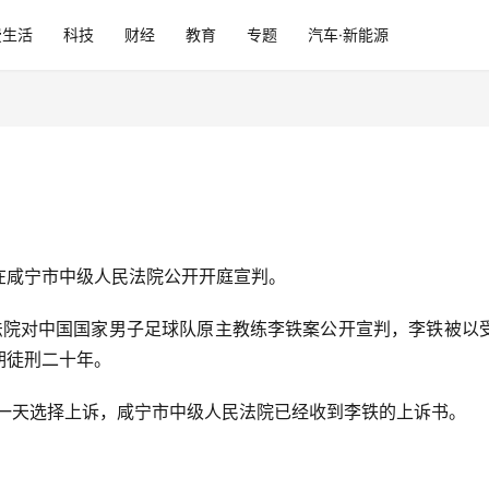
费生活
科技
财经
教育
专题
汽车·新能源
在咸宁市中级人民法院公开开庭宣判。
人民法院对中国国家男子足球队原主教练李铁案公开宣判，李铁被
期徒刑二十年。
后一天选择上诉，咸宁市中级人民法院已经收到李铁的上诉书。