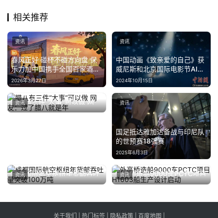
相关推荐
资讯
资讯
中国动画《致亲爱的自己》获
春风正好 碰杯不碰方向盘 保
威尼斯和北京国际电影节AI短
乐力加中国携手全国百家酒吧
片大奖
共同倡导“酒后不驾车”
2024年10月15日
2026年3月27日
腊八有三件“大事”可以做 网
资讯
资讯
友：过了腊八就是年
2024年1月18日
国足抵达雅加达备战与印尼队
的世预赛18强赛
2025年6月3日
成都国际航空枢纽年货邮吞吐
外高桥造船9000车PCTC项目
资讯
资讯
量突破100万吨
H1603船生产设计启动
2024年12月24日
2023年9月25日
关于我们
|
热门标签
|
隐私政策
|
百度地图
|