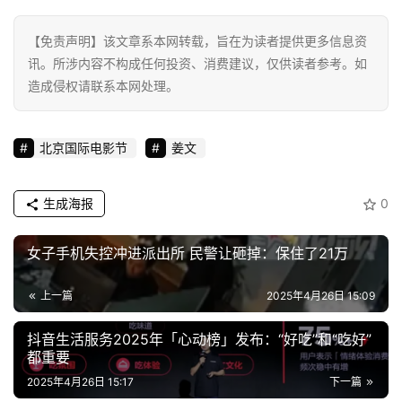
科
技
【免责声明】该文章系本网转载，旨在为读者提供更多信息资
登录
注册
讯。所涉内容不构成任何投资、消费建议，仅供读者参考。如
财
造成侵权请联系本网处理。
经
教
北京国际电影节
姜文
育
生成海报
0
专
题
女子手机失控冲进派出所 民警让砸掉：保住了21万
汽
上一篇
2025年4月26日 15:09
车
·
抖音生活服务2025年「心动榜」发布：“好吃”和“吃好”
新
都重要
能
2025年4月26日 15:17
下一篇
源