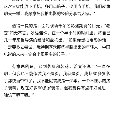
这次大家能放下手机，多用点脑子，少用点手机。我们就像
聊天一样，我愿意把我拍电影的经验分享给大家。”
首
值得一提的是，面对现场千余名影迷期待的目光，“老
页
姜”知无不言，妙语连珠，在一个半小时的时间里，将自己
几十年来当导演的经验和盘托出，“如果你想拍电影的话，
资
一定要多去尝试，我特别喜欢那些半路出家的年轻人，中国
讯
电影的未来一定会出现更多的饺子。”
商
有意思的是，谈到爹味和装萌，姜文还说：“一直在
业
聊，但我也不能假装我不是爹，我就是爹，我都60多岁爹
了都快当爷爷了，我不能假装我是一少年，一个不懂事的孩
消
子装萌，现在好多60多岁装萌，但我觉得有点不好意思，
费
咱该干嘛干嘛。”
生
活