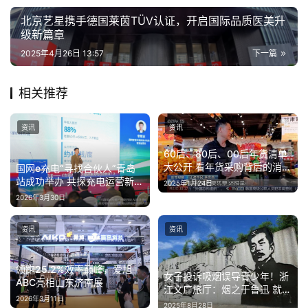
北京艺星携手德国莱茵TÜV认证，开启国际品质医美升
级新篇章
2025年4月26日 13:57
下一篇
相关推荐
资讯
资讯
60后、80后、00后年货清单
大公开 看年货采购背后的消费
国网e充电“寻找合伙人”青岛
变迁
站成功举办 共探充电运营新生
2025年1月24日
态
2026年3月30日
资讯
资讯
领跑25.2%效率巅峰，爱旭
女子投诉吸烟误导青少年！浙
ABC亮相山东济南展
江文广旅厅：烟之于鲁迅 就像
2026年3月11日
烟斗之于马克思
2025年8月28日