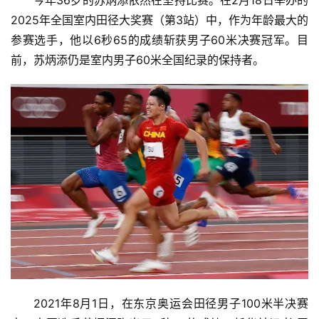
今年36岁的苏炳添依然在坚持比赛。在2月18日举办的
页
2025年全国室内田径大奖赛（第3站）中，作为年龄最大的
参赛选手，他以6秒65的成绩斩获男子60米决赛冠军。目
资
讯
前，苏炳添仍是室内男子60米全国纪录的保持者。
商
业
消
费
生
活
科
技
登录
注册
财
2021年8月1日，在东京奥运会田径男子100米半决赛