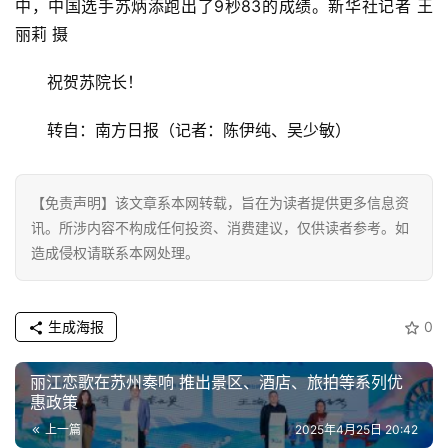
经
中，中国选手苏炳添跑出了9秒83的成绩。新华社记者 王
丽莉 摄
教
育
祝贺苏院长！
转自：南方日报（记者：陈伊纯、吴少敏）
专
题
【免责声明】该文章系本网转载，旨在为读者提供更多信息资
汽
讯。所涉内容不构成任何投资、消费建议，仅供读者参考。如
车
造成侵权请联系本网处理。
·
新
能
生成海报
0
源
丽江恋歌在苏州奏响 推出景区、酒店、旅拍等系列优
惠政策
上一篇
2025年4月25日 20:42