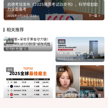
启德考培发布《2025雅思考试白皮书》，科学规划助
力全面备考
2025年4月24日 15:55
下一篇
相关推荐
康明斯+采埃孚黄金动力链！
资讯
资讯
福田欧辉BJ6122斩获“卓越高
2025年5月28日
性能城间客车”奖项
Tier 1！固德威硬核入选
2025年6月9日
资讯
资讯
赵露思直播意外带火面馆：食
材都卖空了
2025年8月5日