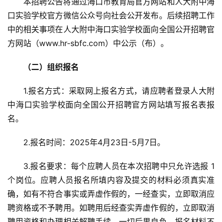
本招聘公告将通过海口市教育局官方网站和人大附中海
题
口实验学校官方微信公众号向社会公开发布。后续招聘工作
汽
中的相关事项在人大附中海口实验学校面向全国公开招聘官
车
方网站（www.hr-sbfc.com）中公示（布）。
·
新
（二）组织报名
能
源
1.报名方式：采取网上报名方式，请应聘者登录人大附
中海口实验学校面向全国公开招聘官方网站填写报名表报
名。
2.报名时间：2025年4月23日-5月7日。
3.报名要求：每个应聘人员在本次招聘中只允许选报 1 
个岗位。应聘人员报名所填内容及提交的材料必须真实准
确，如有不符合事实或弄虚作假的，一经查实，立即取消应
聘资格或不予聘用。如聘用后经查实弄虚作假的，立即取消
聘用资格和办理相关解聘手续，一切后果自负。报名材料不