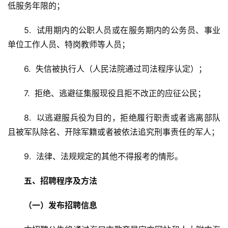
业
低服务年限的；
5.  试用期内的公职人员或在服务期内的公务员、事业
消
单位工作人员、特岗教师等人员；
费
生
6.  失信被执行人（人民法院通过司法程序认定）；
活
7.  拒绝、逃避征集服现役且拒不改正的应征公民；
科
技
8.  以逃避服兵役为目的，拒绝履行职责或者逃离部队
登录
注册
且被军队除名、开除军籍或者被依法追究刑事责任的军人；
财
经
9.  法律、法规规定的其他不得报考的情形。
教
五、招聘程序及方法
育
（一）发布招聘信息
专