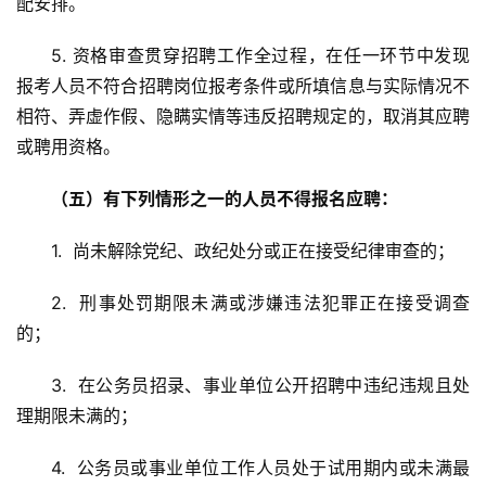
配安排。
5. 资格审查贯穿招聘工作全过程，在任一环节中发现
报考人员不符合招聘岗位报考条件或所填信息与实际情况不
相符、弄虚作假、隐瞒实情等违反招聘规定的，取消其应聘
或聘用资格。
（五）有下列情形之一的人员不得报名应聘：
1.  尚未解除党纪、政纪处分或正在接受纪律审查的；
首
2.  刑事处罚期限未满或涉嫌违法犯罪正在接受调查
页
的；
资
3.  在公务员招录、事业单位公开招聘中违纪违规且处
讯
理期限未满的；
4.  公务员或事业单位工作人员处于试用期内或未满最
商