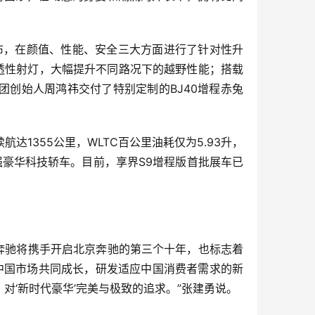
磅发布，在颜值、性能、安全三大方面进行了针对性升
透性射灯，大幅提升不同路况下的越野性能；搭载
集团创始人
周鸿祎
交付了特别定制的BJ40增程赤兔
达1355公里，WLTC百公里油耗仅为5.93升，
强豪华科技轿车。目前，享界S9增程版首批展车已
奔驰将携手开启北京奔驰的第三个十年，也标志着
中国市场共同成长，研发适应中国消费者需求的新
‘新时代豪华’完美与极致的追求。”张建勇说。