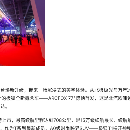
团展台焕新升级，带来一场沉浸式的美学体验。从北极极光与万年
o设计的极狐全新概念车——ARCFOX 77°惊艳首发，这是北
表达。
重磅上市，最高续航里程达到708公里，是15万级续航最长、续
里。作为T系列最新成员，A0级时尚跨界SUV——极狐T1揭