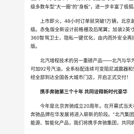
级多数车型“大一圈”的“身板”，进一步丰富了极
上市即火，48小时订单就突破1万辆，北京
级。赤兔版全新设计前格栅及后尾翼；加装2英
360智驾卫士，隐私一键优化，由内而外安全再
版。
北汽增程技术的另一重磅产品——北汽与华为共
可加92号汽油，全系标配连续可变阻尼减震器和
经全部到达全国各大城市门店，开启正式交付！
携手奔驰第三个十年 共同诠释新时代豪华
今年是北京奔驰成立20周年。在开幕式当
奔驰品牌在华发展将进入崭新的阶段。“北汽集
能源、智能化产品，我们将携手奔驰集团，共同拥