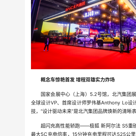
概念车惊艳首发 增程双雄实力炸场
国家会展中心（上海）5.2号馆，北汽集
全球设计VP、首席设计师罗伟基Anthony L
技，“设计驱动未来”是北汽集团品牌焕新的清晰
超闪充高性能轿跑——极狐 新阿尔法 S5
最大5C充电倍率，15分钟充电里程可达525公