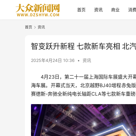
首页
资讯
商业
消
首页
资讯
智变跃升新程 七款新车亮相 北
2025年4月24日 10:36
•
资讯
4月23日，第二十一届上海国际车展盛大开
海车展
。开幕式当天，北京越野BJ40增程赤兔版、北
赛德斯-奔驰全新纯电长轴距CLA等七款新车重