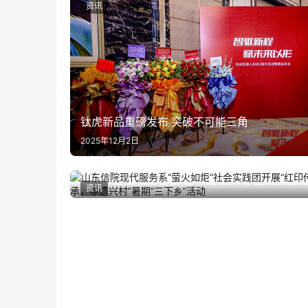
资讯
钛虎新品重磅发布 突破不可能三角
2025年12月2日
山东信院现代服务系“萤火如炬”社会实践团开
资讯
2025年8月25日
“红印传承，非遗兴村”暑期“三下乡”活动