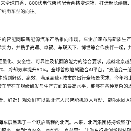
迎来全球首秀，800伏电气架构配合两挡变速箱，打造超长续航、
华纯电车型的向往。
更多的智能网联新能源汽车产品推向市场，车企加速布局新质生
术实力，并携手高通、卓驭、车联天下、博世等合作伙伴一起，
轻量化、安全性、可靠性及抗翻滚能力的综合要求，成就北京越野
%，冷却效率提升50%。全球首款舱驾融合AI平台，“双脑变一
中感到舒适、高效，满足高速+城市的出行全场景需求，今年将
别自动驾驶车型在车规级研发与生产方面的最高水平，能够在各种复杂
、好逛！观众们可以跟北汽人形智能机器人互动、戴Rokid 
，上海车展呈现了一个跃启新程的北汽。未来，北汽集团将持续坚守
服务，做到“真安全、真智能、真普惠”，让汽车行业创新科技