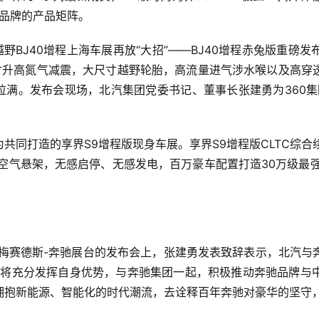
狐品牌的产品矩阵。
越野BJ40增程上海车展再放“大招”——BJ40增程赤兔版重
寸升高氮气减震，大尺寸越野轮胎，高流量进气涉水喉以及高穿
拉满。发布会现场，北汽集团党委书记、董事长张建勇为360
同打造的享界S9增程版现身车展。享界S9增程版CLTC综合续航
空气悬架，无感启停、无感发电，百万豪车配置打造30万级最
天梅赛德斯-奔驰展台的发布会上，张建勇发表致辞表示，北汽与
团将充分发挥自身优势，与奔驰集团一起，积极推动奔驰品牌与
抱新能源、智能化的时代潮流，去诠释百年奔驰对豪华的坚守，对