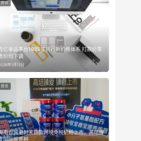
资讯
百亿单品茅台1935或执行新价格体系 打款价零
售价均下调
2026年1月12日
资讯
海南自贸港封关首款跨境免税奶粉上市，高培臻
爱国际版亮相