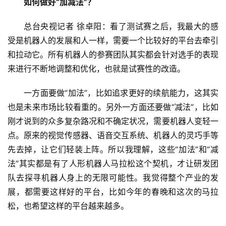
如何做好“加减法”？
总台央视记者 徐卓阳：看了测试赛之后，我最大的感
受是机器人的发展和人一样，需要一个比较好的平台去牵引
和拉动它。所有机器人的参赛团队其实都会针对选手的表现
来进行不断地调整和优化，也就是试赛性的改造。
首
页
一方面要做“加法”，比如追求更好的续航能力，这其实
也是未来市场比较看重的。另外一方面还要做“减法”，比如
资
刚才说到的众多复杂路况和不确定状况，需要机器人变轻一
讯
点。原来的视觉传感器、语音交互系统、机器人的灵巧手等
先去掉，让它们轻装上阵。所以我理解，这些“加法”和“减
商
法”其实都是有了人形机器人马拉松这个契机，才让研发团
业
队去探寻机器人身上的无限可能性。我觉得整个产业的发
展，都需要这样好的平台，比如今年的春晚和这次的马拉
消
松，也希望这样的平台越来越多。
费
生