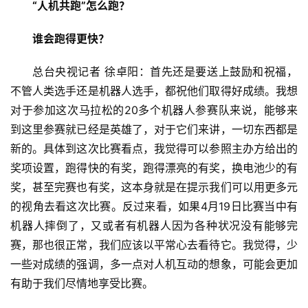
“人机共跑”怎么跑？
活
谁会跑得更快？
科
技
总台央视记者 徐卓阳：首先还是要送上鼓励和祝福，
登录
注册
不管人类选手还是机器人选手，都祝他们取得好成绩。我想
财
对于参加这次马拉松的20多个机器人参赛队来说，能够来
经
到这里参赛就已经是英雄了，对于它们来讲，一切东西都是
新的。具体到这次比赛看点，我觉得可以参照主办方给出的
教
奖项设置，跑得快的有奖，跑得漂亮的有奖，换电池少的有
育
奖，甚至完赛也有奖，这本身就是在提示我们可以用更多元
的视角去看这次比赛。反过来看，如果4月19日比赛当中有
专
机器人摔倒了，又或者有机器人因为各种状况没有能够完
题
赛，那也很正常，我们应该以平常心去看待它。我觉得，少
汽
一些对成绩的强调，多一点对人机互动的想象，可能会更加
车
有助于我们尽情地享受比赛。
·