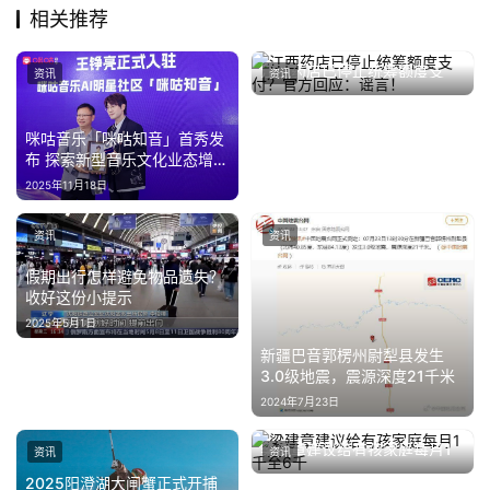
相关推荐
江西药店已停止统筹额度支
资讯
资讯
付？官方回应：谣言！
2023年12月18日
咪咕音乐「咪咕知音」首秀发
布 探索新型音乐文化业态增长
新引擎
2025年11月18日
资讯
资讯
假期出行怎样避免物品遗失？
收好这份小提示
2025年5月1日
新疆巴音郭楞州尉犁县发生
3.0级地震，震源深度21千米
2024年7月23日
梁建章建议给有孩家庭每月1
资讯
资讯
千至6千
2024年1月17日
2025阳澄湖大闸蟹正式开捕