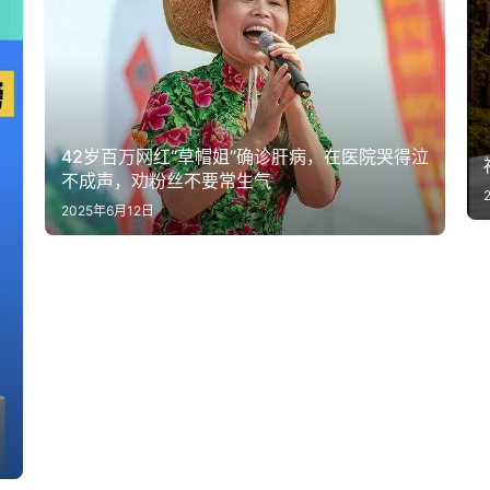
42岁百万网红“草帽姐”确诊肝病，在医院哭得泣
不成声，劝粉丝不要常生气
2025年6月12日