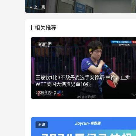
上一篇
相关推荐
资讯
王楚钦1比3不敌丹麦选手安德斯·林德，止步
WTT美国大满贯男单16强
2026年7月3日
资讯