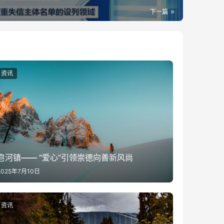
下一篇
资讯
皂河镇—— “爱心”引领崇德向善新风尚
2025年7月10日
资讯