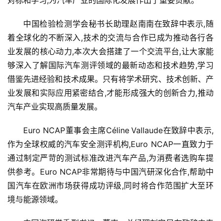
对标和学习,为汽车产业的国际化发展作出了重要贡献。
中国检验检测学会秘书长助理赵南南在致辞中表示,随
着全球化的不断深入,技术的交流与合作已成为推动各行各
业发展的核心动力,本次大会搭建了一个交流平台,让大家能
够深入了解国际汽车测评领域的最新动态和技术趋势,学习
借鉴先进经验和技术成果。只有将学术研究、技术创新、产
业发展和实际应用紧密结合,才能形成强大的创新合力,推动
首
汽车产业实现高质量发展。
页
Euro NCAP董事会主席Céline
Vallaude在致辞中表示,
资
作为全球权威的汽车安全测评机构,Euro NCAP一直致力于
讯
通过制定严苛的测试标准改进汽车产品,为消费者选购车提
供参考。Euro NCAP非常期待与中国汽研深化合作,帮助中
商
业
国汽车在欧洲市场获得成功评级,同时将合作范围扩大至环
境与能源领域。
消