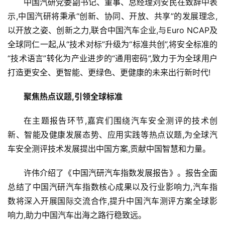
中国汽研党委副书记、董事、总经理刘安民在致辞中表
费
生
示,中国汽研将秉承“创新、协同、开放、共享”的发展理念,
活
以开放之姿、创新之力,联合中国汽车企业,与Euro NCAP及
全球同仁一起,从“技术对标”升级为“标准共创”,将安全标准的
科
“技术语言”转化为产业进步的“通用密码”,致力于为全球用户
技
打造更安全、更智能、更绿色、更健康的未来出行新时代!
登录
注册
财
聚焦热点议题,引领全球标准
经
在主题报告环节,嘉宾们围绕汽车安全测评的技术创
教
新、智能及健康发展态势、应用实践等热点议题,为全球汽
育
车安全测评技术发展提出中国方案,贡献中国智慧和力量。
许伟介绍了《中国汽研汽车指数发展报告》。报告全面
专
题
总结了中国汽研汽车指数核心成果以及行业影响力,汽车指
数将深入开展国际交流合作,提升中国汽车测评方案全球影
汽
响力,助力中国汽车出海之路行稳致远。