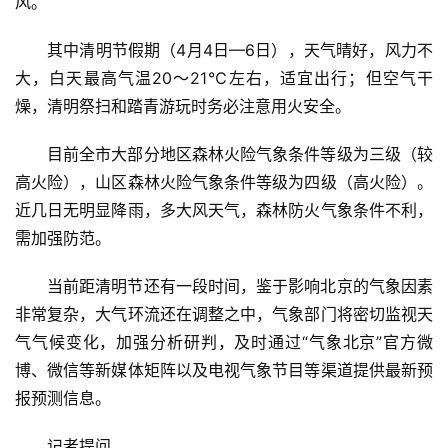
风。
讯
其中清明节假期（4月4日—6日），天气晴好，风力不
商
大，白天最高气温20～21℃左右，适宜出行；但空气干
业
燥，清明祭扫和踏青游玩时务必注意用火安全。
消
目前全市大部分地区森林火险气象条件等级为三级（较
费
高火险），山区森林火险气象条件等级为四级（高火险）。
生
近几日无明显降雨，多大风天气，森林防火气象条件不利，
活
需加强防范。
科
当前距清明节还有一段时间，鉴于影响北京的气象因素
技
非常复杂，大气环流还在调整之中，气象部门将密切监视天
登录
注册
气气候变化，加强分析研判，及时通过“气象北京”官方微
财
博、微信等新媒体矩阵以及电视气象节目等渠道提供最新预
经
报预测信息。
教
记者提问