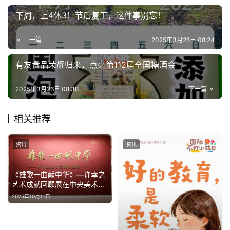
下周，上4休3！节后复工，这件事别忘！
上一篇
2025年3月26日 08:24
有友食品荣耀归来，点亮第112届全国糖酒会
2025年3月26日 08:38
下一篇
相关推荐
资讯
资讯
《雄歌一曲献中华》—许幸之
艺术成就回顾展在中央美术学
院美术馆隆重开幕
2025年10月11日