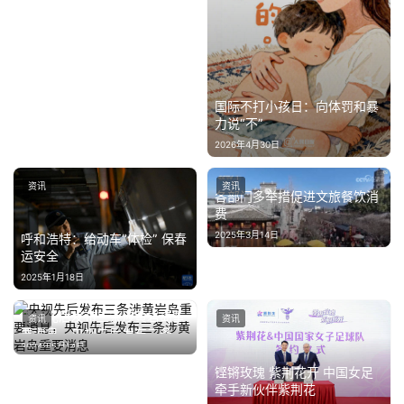
国际不打小孩日：向体罚和暴
力说“不”
2026年4月30日
资讯
资讯
各部门多举措促进文旅餐饮消
费
2025年3月14日
呼和浩特：给动车“体检” 保春
运安全
2025年1月18日
央视先后发布三条涉黄岩岛重
资讯
资讯
要消息，央视先后发布三条涉
2024年5月14日
黄岩岛重要消息
铿锵玫瑰 紫荆花开 中国女足
牵手新伙伴紫荆花