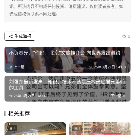
讯。所涉内容不构成任何投资、消费建议，仅供读者参考。如
造成侵权请联系本网处理。
资
讯
生成海报
0
商
业
不负春光，“你好，北京”文旅推介会 向世界发出邀约
消
上一篇
2025年3月21日 14:00
费
生
刘强东最新发声：知识、技术不该是压榨最底层兄弟们
活
的工具
2025年3月21日 14:34
下一篇
科
技
相关推荐
登录
注册
财
资讯
资讯
经