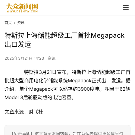
首页
资讯
特斯拉上海储能超级工厂首批Megapack
出口发运
2025年3月21日 14:23
资讯
特斯拉
3月21日宣布，
特斯拉
上海
储能
超级工厂首
批超大型商用电化学
储能
系统Megapack正式出口发运。据
介绍，单个Megapack可以储存约3900度电，相当于62辆
Model 3后轮驱动版的
电池
容量。
文章来源：财联社
首
页
【免责声明】该文章系本网转载，旨在为读者提供更多信息资