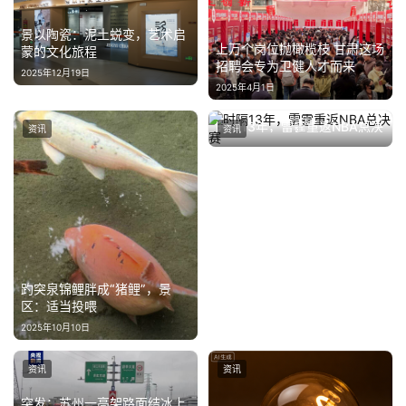
景以陶瓷：泥土蜕变，艺术启
教
上万个岗位抛橄榄枝 甘肃这场
蒙的文化旅程
育
招聘会专为卫健人才而来
2025年12月19日
2025年4月1日
专
时隔13年，雷霆重返NBA总决
资讯
资讯
题
赛
2025年5月29日
汽
车
·
新
能
趵突泉锦鲤胖成“猪鲤”，景
源
区：适当投喂
2025年10月10日
资讯
资讯
突发：苏州一高架路面结冰上